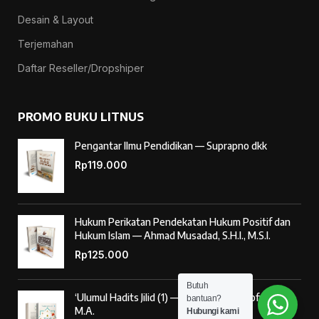
Desain & Layout
Terjemahan
Daftar Reseller/Dropshiper
PROMO BUKU LITNUS
Pengantar Ilmu Pendidikan — Suprapno dkk
Rp
119.000
Hukum Perikatan Pendekatan Hukum Positif dan
Hukum Islam — Ahmad Musadad, S.H.I., M.S.I.
Rp
125.000
Butuh
‘Ulumul Hadits Jilid (1) — Dr. Nur Baety Sofyan, Lc.,
bantuan?
M.A.
Hubungi kami