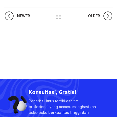
NEWER
OLDER
Konsultasi, Gratis!
Penerbit Litnus terdiri dari tim
profesional yang mampu menghasilkan
buku-buku
berkualitas tinggi dan