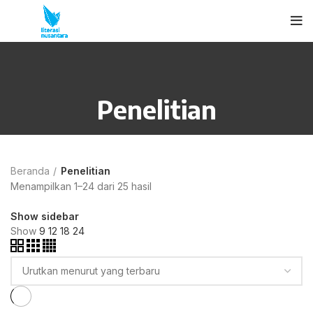
Penelitian
Beranda
Penelitian
Menampilkan 1–24 dari 25 hasil
Show sidebar
Show
9
12
18
24