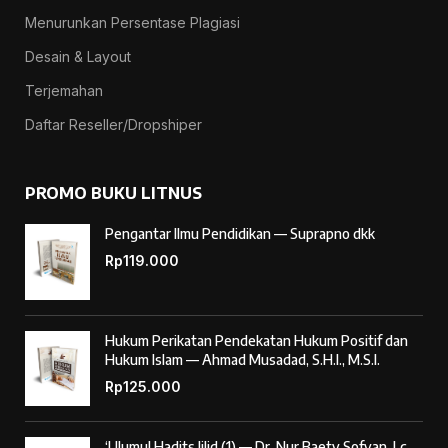
Menurunkan Persentase Plagiasi
Desain & Layout
Terjemahan
Daftar Reseller/Dropshiper
PROMO BUKU LITNUS
Pengantar Ilmu Pendidikan — Suprapno dkk
Rp
119.000
Hukum Perikatan Pendekatan Hukum Positif dan
Hukum Islam — Ahmad Musadad, S.H.I., M.S.I.
Rp
125.000
‘Ulumul Hadits Jilid (1) — Dr. Nur Baety Sofyan, Lc.,