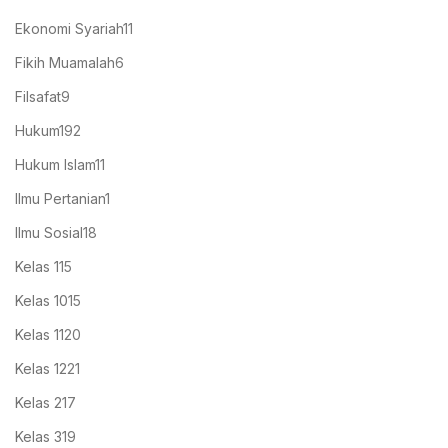
Ekonomi Syariah
11
Fikih Muamalah
6
Filsafat
9
Hukum
192
Hukum Islam
11
Ilmu Pertanian
1
Ilmu Sosial
18
Kelas 1
15
Kelas 10
15
Kelas 11
20
Kelas 12
21
Kelas 2
17
Kelas 3
19