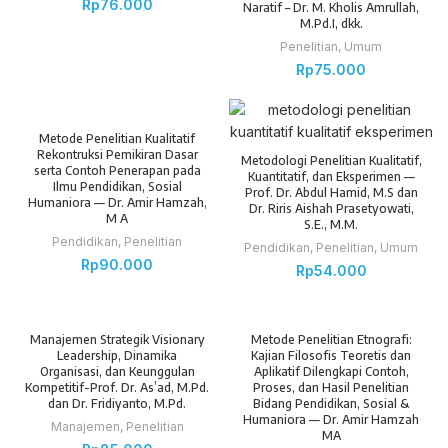
Rp
76.000
Naratif – Dr. M. Kholis Amrullah,
M.Pd.I, dkk.
Penelitian
,
Umum
Rp
75.000
Metode Penelitian Kualitatif
Rekontruksi Pemikiran Dasar
Metodologi Penelitian Kualitatif,
serta Contoh Penerapan pada
Kuantitatif, dan Eksperimen —
Ilmu Pendidikan, Sosial
Prof. Dr. Abdul Hamid, M.S dan
Humaniora — Dr. Amir Hamzah,
Dr. Riris Aishah Prasetyowati,
M A
S.E., M.M.
Pendidikan
,
Penelitian
Pendidikan
,
Penelitian
,
Umum
Rp
90.000
Rp
54.000
Manajemen Strategik Visionary
Metode Penelitian Etnografi:
Leadership, Dinamika
Kajian Filosofis Teoretis dan
Organisasi, dan Keunggulan
Aplikatif Dilengkapi Contoh,
Kompetitif-Prof. Dr. As’ad, M.Pd.
Proses, dan Hasil Penelitian
dan Dr. Fridiyanto, M.Pd.
Bidang Pendidikan, Sosial &
Humaniora — Dr. Amir Hamzah
Manajemen
,
Penelitian
MA