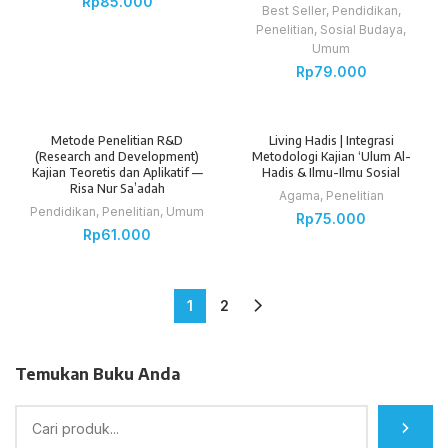
Rp
85.000
Best Seller
,
Pendidikan
,
Penelitian
,
Sosial Budaya
,
Umum
Rp
79.000
Metode Penelitian R&D
Living Hadis | Integrasi
(Research and Development)
Metodologi Kajian ‘Ulum Al-
Kajian Teoretis dan Aplikatif —
Hadis & Ilmu-Ilmu Sosial
Risa Nur Sa’adah
Agama
,
Penelitian
Pendidikan
,
Penelitian
,
Umum
Rp
75.000
Rp
61.000
1
2
Temukan Buku Anda