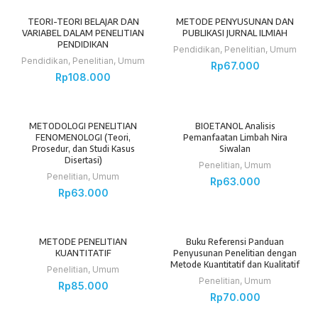
TEORI-TEORI BELAJAR DAN
METODE PENYUSUNAN DAN
VARIABEL DALAM PENELITIAN
PUBLIKASI JURNAL ILMIAH
PENDIDIKAN
Pendidikan
,
Penelitian
,
Umum
Pendidikan
,
Penelitian
,
Umum
Rp
67.000
Rp
108.000
METODOLOGI PENELITIAN
BIOETANOL Analisis
FENOMENOLOGI (Teori,
Pemanfaatan Limbah Nira
Prosedur, dan Studi Kasus
Siwalan
Disertasi)
Penelitian
,
Umum
Penelitian
,
Umum
Rp
63.000
Rp
63.000
METODE PENELITIAN
Buku Referensi Panduan
KUANTITATIF
Penyusunan Penelitian dengan
Metode Kuantitatif dan Kualitatif
Penelitian
,
Umum
Penelitian
,
Umum
Rp
85.000
Rp
70.000