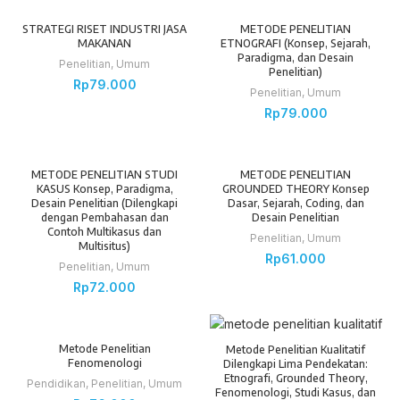
STRATEGI RISET INDUSTRI JASA
METODE PENELITIAN
MAKANAN
ETNOGRAFI (Konsep, Sejarah,
Paradigma, dan Desain
Penelitian
,
Umum
Penelitian)
Rp
79.000
Penelitian
,
Umum
Rp
79.000
METODE PENELITIAN STUDI
METODE PENELITIAN
KASUS Konsep, Paradigma,
GROUNDED THEORY Konsep
Desain Penelitian (Dilengkapi
Dasar, Sejarah, Coding, dan
dengan Pembahasan dan
Desain Penelitian
Contoh Multikasus dan
Penelitian
,
Umum
Multisitus)
Rp
61.000
Penelitian
,
Umum
Rp
72.000
Metode Penelitian
Metode Penelitian Kualitatif
Fenomenologi
Dilengkapi Lima Pendekatan:
Etnografi, Grounded Theory,
Pendidikan
,
Penelitian
,
Umum
Fenomenologi, Studi Kasus, dan