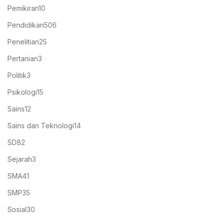
Pemikiran
10
Pendidikan
506
Penelitian
25
Pertanian
3
Politik
3
Psikologi
15
Sains
12
Sains dan Teknologi
14
SD
82
Sejarah
3
SMA
41
SMP
35
Sosial
30