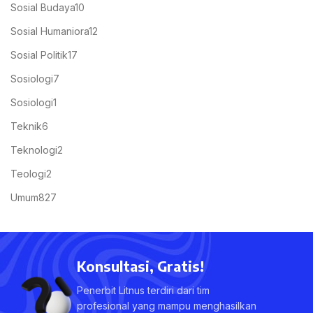
Sosial Budaya
10
Sosial Humaniora
12
Sosial Politik
17
Sosiologi
7
Sosiologi
1
Teknik
6
Teknologi
2
Teologi
2
Umum
827
Konsultasi, Gratis!
Penerbit Litnus terdiri dari tim
profesional yang mampu menghasilkan