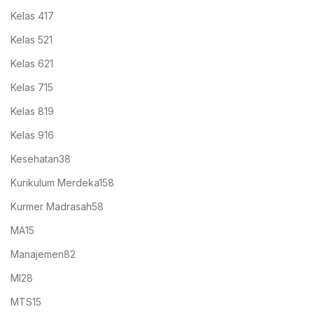
Kelas 4
17
Kelas 5
21
Kelas 6
21
Kelas 7
15
Kelas 8
19
Kelas 9
16
Kesehatan
38
Kurikulum Merdeka
158
Kurmer Madrasah
58
MA
15
Manajemen
82
MI
28
MTS
15