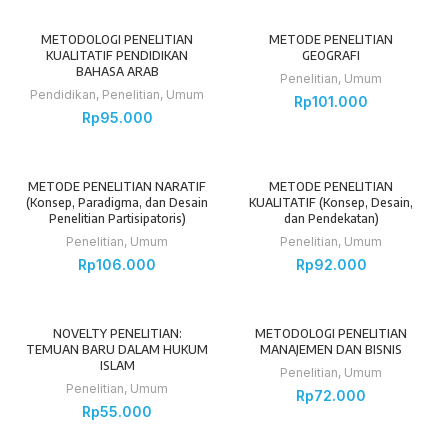
METODOLOGI PENELITIAN
METODE PENELITIAN
KUALITATIF PENDIDIKAN
GEOGRAFI
BAHASA ARAB
Penelitian
,
Umum
Pendidikan
,
Penelitian
,
Umum
Rp
101.000
Rp
95.000
METODE PENELITIAN NARATIF
METODE PENELITIAN
(Konsep, Paradigma, dan Desain
KUALITATIF (Konsep, Desain,
Penelitian Partisipatoris)
dan Pendekatan)
Penelitian
,
Umum
Penelitian
,
Umum
Rp
106.000
Rp
92.000
NOVELTY PENELITIAN:
METODOLOGI PENELITIAN
TEMUAN BARU DALAM HUKUM
MANAJEMEN DAN BISNIS
ISLAM
Penelitian
,
Umum
Penelitian
,
Umum
Rp
72.000
Rp
55.000