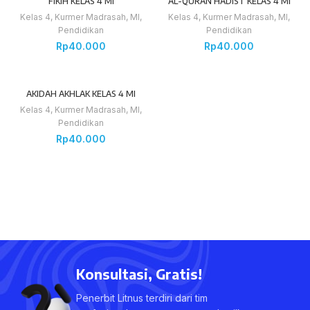
FIKIH KELAS 4 MI
AL-QURAN HADIST KELAS 4 MI
Kelas 4
,
Kurmer Madrasah
,
MI
,
Kelas 4
,
Kurmer Madrasah
,
MI
,
Pendidikan
Pendidikan
Rp
40.000
Rp
40.000
AKIDAH AKHLAK KELAS 4 MI
Kelas 4
,
Kurmer Madrasah
,
MI
,
Pendidikan
Rp
40.000
Konsultasi, Gratis!
Penerbit Litnus terdiri dari tim