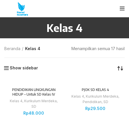
Kelas 4
Beranda
Kelas 4
Menampilkan semua 17 hasil
Show sidebar
PENDIDIKAN LINGKUNGAN
PJOK SD KELAS 4
HIDUP – Untuk SD Kelas IV
Kelas 4
,
Kurikulum Merdeka
,
Kelas 4
,
Kurikulum Merdeka
,
Pendidikan
,
SD
SD
Rp
29.500
Rp
48.000