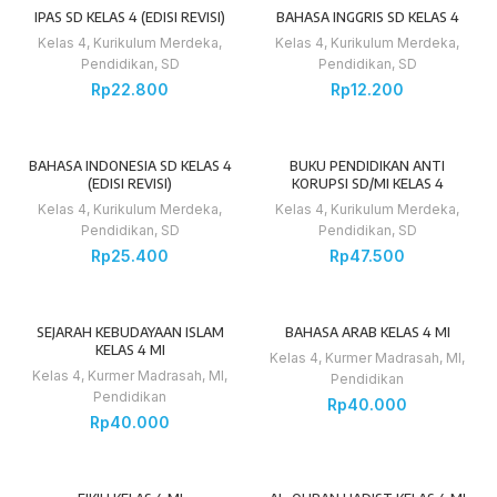
IPAS SD KELAS 4 (EDISI REVISI)
BAHASA INGGRIS SD KELAS 4
Kelas 4
,
Kurikulum Merdeka
,
Kelas 4
,
Kurikulum Merdeka
,
Pendidikan
,
SD
Pendidikan
,
SD
Rp
22.800
Rp
12.200
BAHASA INDONESIA SD KELAS 4
BUKU PENDIDIKAN ANTI
(EDISI REVISI)
KORUPSI SD/MI KELAS 4
Kelas 4
,
Kurikulum Merdeka
,
Kelas 4
,
Kurikulum Merdeka
,
Pendidikan
,
SD
Pendidikan
,
SD
Rp
25.400
Rp
47.500
SEJARAH KEBUDAYAAN ISLAM
BAHASA ARAB KELAS 4 MI
KELAS 4 MI
Kelas 4
,
Kurmer Madrasah
,
MI
,
Kelas 4
,
Kurmer Madrasah
,
MI
,
Pendidikan
Pendidikan
Rp
40.000
Rp
40.000