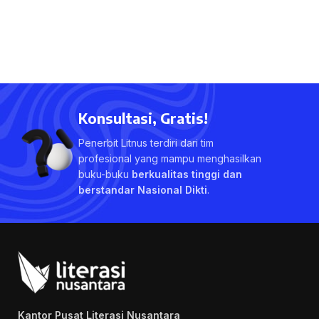
Konsultasi, Gratis!
Penerbit Litnus terdiri dari tim
profesional yang mampu menghasilkan
buku-buku
berkualitas tinggi dan
berstandar Nasional Dikti
.
Kantor Pusat Literasi Nusantara