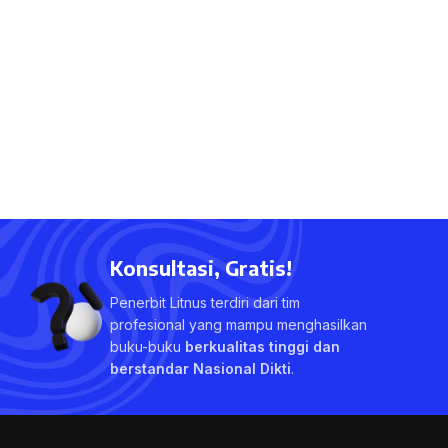
Konsultasi, Gratis!
Penerbit Litnus terdiri dari tim
profesional yang mampu menghasilkan
buku-buku
berkualitas tinggi dan
berstandar Nasional Dikti
.