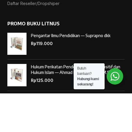
Daftar Reseller/Dropshiper
PROMO BUKU LITNUS
Pengantar Ilmu Pendidikan — Suprapno dkk
Rp
119.000
Hukum Perikatan Pendekatan Hukum Positif dan
Butuh
Hukum Islam — Ahmad Musadad, S.H.I., M.S.I.
bantuan?
Hubungi kami
Rp
125.000
sekarang!
‘Ulumul Hadits Jilid (1) — Dr. Nur Baety Sofyan, Lc.,
M.A.
Rp
138.000