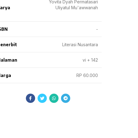
Yovita Dyah Permatasari
arya
Uliyatul Mu'awwanah
SBN
-
enerbit
Literasi Nusantara
Halaman
vi + 142
arga
RP 60.000