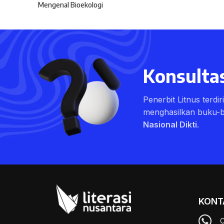
Mengenal Bioekologi
Konsultas
Penerbit Litnus terdi
menghasilkan buku-
Nasional Dikti
.
KONT
C