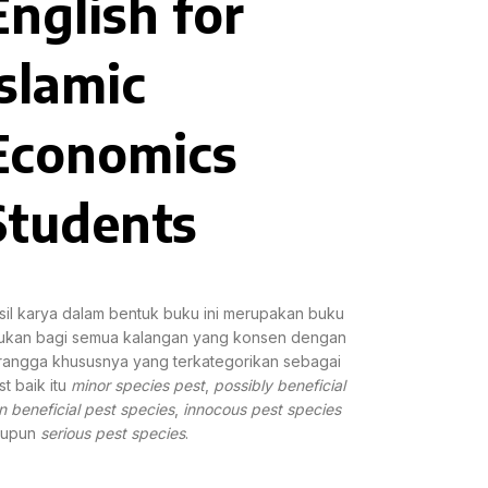
English for
Islamic
Economics
Students
sil karya dalam bentuk buku ini merupakan buku
jukan bagi semua kalangan yang konsen dengan
rangga khususnya yang terkategorikan sebagai
st baik itu
minor species pest
,
possibly beneficial
n beneficial pest species
,
innocous pest species
upun
serious pest species
.