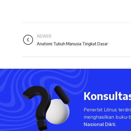
NEWER
Anatomi Tubuh Manusia Tingkat Dasar
Konsultas
Penerbit Litnus terdi
menghasilkan buku-
Nasional Dikti
.