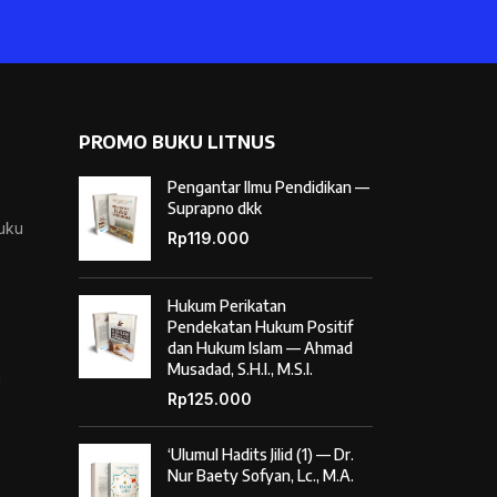
PROMO BUKU LITNUS
Pengantar Ilmu Pendidikan —
Suprapno dkk
Buku
Rp
119.000
Hukum Perikatan
Pendekatan Hukum Positif
dan Hukum Islam — Ahmad
Musadad, S.H.I., M.S.I.
i
Rp
125.000
‘Ulumul Hadits Jilid (1) — Dr.
Nur Baety Sofyan, Lc., M.A.