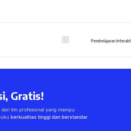
Pembelajaran Intera
i, Gratis!
ri dari tim profesional yang mampu
buku
berkualitas tinggi dan berstandar