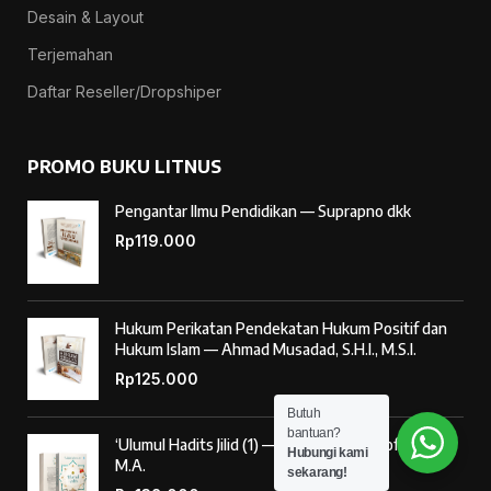
Desain & Layout
Terjemahan
Daftar Reseller/Dropshiper
PROMO BUKU LITNUS
Pengantar Ilmu Pendidikan — Suprapno dkk
Rp
119.000
Hukum Perikatan Pendekatan Hukum Positif dan
Hukum Islam — Ahmad Musadad, S.H.I., M.S.I.
Rp
125.000
Butuh
bantuan?
‘Ulumul Hadits Jilid (1) — Dr. Nur Baety Sofyan, Lc.,
Hubungi kami
M.A.
sekarang!