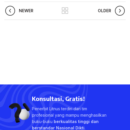
NEWER
OLDER
Konsultasi, Gratis!
Penerbit Litnus terdiri dari tim
profesional yang mampu menghasilkan
buku-buku
berkualitas tinggi dan
berstandar Nasional Dikti
.