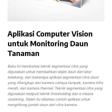
Aplikasi Computer Vision
untuk Monitoring Daun
Tanaman
Buku ini membahas teknik segmentasi citra yang
digunakan untuk memisahkan objek daun dari latar
belakang, dan beberapa aplikasi segmentasi citra daun
yang ditangkap dari kamera cahaya tampak, kamera infra
merah, dan kamera thermal. Teknik segmentasi citra yang
digunakan meliputi teknik thresholding dan k-means
clustering. Selain itu dibahas contoh aplikasi untuk
menghitung jumlah daun dari citra kamera.