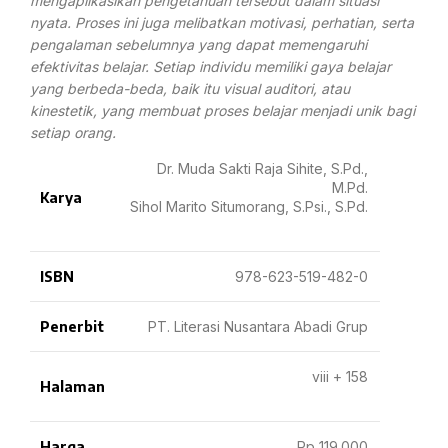
mengaplikasikan pengetahuan tersebut dalam situasi
nyata. Proses ini juga melibatkan motivasi, perhatian, serta
pengalaman sebelumnya yang dapat memengaruhi
efektivitas belajar. Setiap individu memiliki gaya belajar
yang berbeda-beda, baik itu visual auditori, atau
kinestetik, yang membuat proses belajar menjadi unik bagi
setiap orang.
Dr. Muda Sakti Raja Sihite, S.Pd.,
M.Pd.
Karya
Sihol Marito Situmorang, S.Psi., S.Pd.
ISBN
978-623-519-482-0
Penerbit
PT. Literasi Nusantara Abadi Grup
viii + 158
Halaman
Harga
Rp 119.000