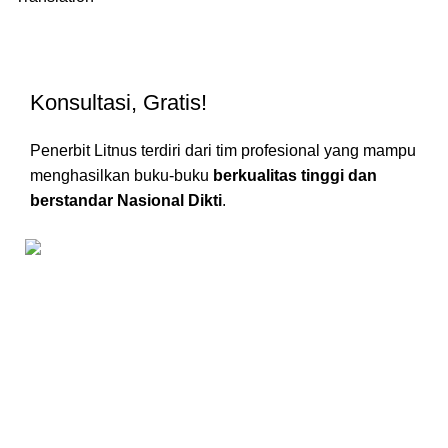
Konsultasi, Gratis!
Penerbit Litnus terdiri dari tim profesional yang mampu
menghasilkan buku-buku
berkualitas tinggi dan
berstandar Nasional Dikti
.
Kantor Pusat Literasi Nusantara
Perumahan Puncak Joyo Agung
Residence Kav. B11,
Merjosari, Kec. Lowokwaru, Kota Malang, Jawa Timur 65144.
0858-8725-4603
Kantor Cabang Literasi Nusantara
Jl. Utama 1 No. 29 RT 024/RW 011. Kelurahan Iringmulyo,