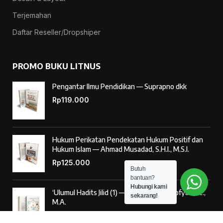
Terjemahan
Daftar Reseller/Dropshiper
PROMO BUKU LITNUS
Pengantar Ilmu Pendidikan — Suprapno dkk
Rp
119.000
Hukum Perikatan Pendekatan Hukum Positif dan
Hukum Islam — Ahmad Musadad, S.H.I., M.S.I.
Rp
125.000
Butuh
bantuan?
Hubungi kami
‘Ulumul Hadits Jilid (1) — Dr. Nur Baety Sofyan, Lc.,
sekarang!
M.A.
Rp
138.000