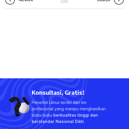
Konsultasi, Gratis!
Penerbit Litnus terdiri dari tim
profesional yang mampu menghasilkan
buku-buku
berkualitas tinggi dan
berstandar Nasional Dikti
.