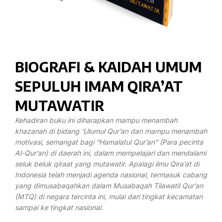
BIOGRAFI & KAIDAH UMUM
SEPULUH IMAM QIRA’AT
MUTAWATIR
Kehadiran buku ini diharapkan mampu menambah
khazanah di bidang ‘Ulumul Qur’an dan mampu menambah
motivasi, semangat bagi “Hamalatul Qur’an” (Para pecinta
Al-Qur’an) di daerah ini, dalam mempelajari dan mendalami
seluk beluk qiraat yang mutawatir. Apalagi ilmu Qira’at di
Indonesia telah menjadi agenda nasional, termasuk cabang
yang dimusabaqahkan dalam Musabaqah Tilawatil Qur’an
(MTQ) di negara tercinta ini, mulai dari tingkat kecamatan
sampai ke tingkat nasional.