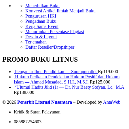
Menerbitkan Buku
Konversi Artikel Ilmiah Menjadi Buku
Pengurusan HKI
Pengadaan Buku
Kerja Sama Event
Menurunkan Persentase Plagiasi
Desain & Layout
Terjemahan
Daftar Reseller/Dropshiper
PROMO BUKU LITNUS
Pengantar Ilmu Pendidikan — Suprapno dkk
Rp
119.000
Hukum Perikatan Pendekatan Hukum Positif dan Hukum
Islam — Ahmad Musadad, S.H.I., M.S.I.
Rp
125.000
‘Ulumul Hadits Jilid (1) — Dr. Nur Baety Sofyan, Lc., M.A.
Rp
138.000
© 2026
Penerbit Literasi Nusantara
– Developed by
AntaWeb
Kritik & Saran Pelayanan
085887254603