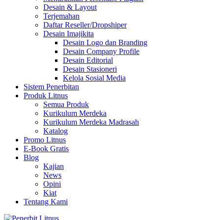
Desain & Layout
Terjemahan
Daftar Reseller/Dropshiper
Desain Imajikita
Desain Logo dan Branding
Desain Company Profile
Desain Editorial
Desain Stasioneri
Kelola Sosial Media
Sistem Penerbitan
Produk Litnus
Semua Produk
Kurikulum Merdeka
Kurikulum Merdeka Madrasah
Katalog
Promo Litnus
E-Book Gratis
Blog
Kajian
News
Opini
Kiat
Tentang Kami