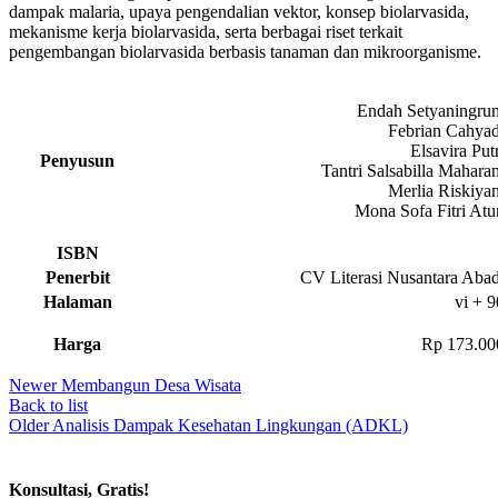
dampak malaria, upaya pengendalian vektor, konsep biolarvasida,
mekanisme kerja biolarvasida, serta berbagai riset terkait
pengembangan biolarvasida berbasis tanaman dan mikroorganisme.
Endah Setyaningru
Febrian Cahyad
Elsavira Putr
Penyusun
Tantri Salsabilla Maharan
Merlia Riskiyan
Mona Sofa Fitri Atu
ISBN
Penerbit
CV Literasi Nusantara Abad
Halaman
vi + 9
Harga
Rp 173.00
Newer
Membangun Desa Wisata
Back to list
Older
Analisis Dampak Kesehatan Lingkungan (ADKL)
Konsultasi, Gratis!