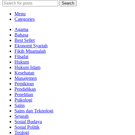
Search
Menu
Categories
Agama
Bahasa
Best Seller
Ekonomi Syariah
Fikih Muamalah
Filsafat
Hukum
Hukum Islam
Kesehatan
Manajemen
Pemikiran
Pendidikan
Penelitian
Psikologi
Sains
Sains dan Teknologi
Sejarah
Sosial Budaya
Sosial Politik
Teologi