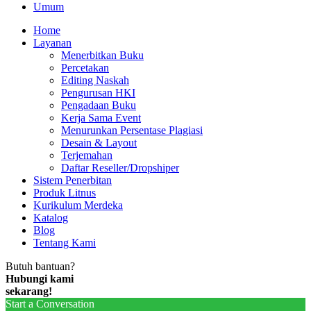
Umum
Home
Layanan
Menerbitkan Buku
Percetakan
Editing Naskah
Pengurusan HKI
Pengadaan Buku
Kerja Sama Event
Menurunkan Persentase Plagiasi
Desain & Layout
Terjemahan
Daftar Reseller/Dropshiper
Sistem Penerbitan
Produk Litnus
Kurikulum Merdeka
Katalog
Blog
Tentang Kami
Butuh bantuan?
Hubungi kami
sekarang!
Start a Conversation