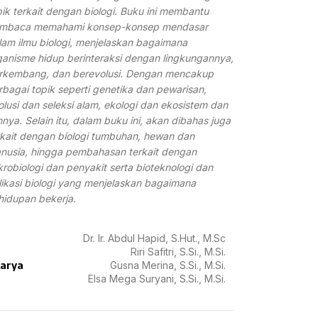
pik terkait dengan biologi. Buku ini membantu
mbaca memahami konsep-konsep mendasar
lam ilmu biologi, menjelaskan bagaimana
ganisme hidup berinteraksi dengan lingkungannya,
rkembang, dan berevolusi. Dengan mencakup
rbagai topik seperti genetika dan pewarisan,
olusi dan seleksi alam, ekologi dan ekosistem dan
innya. Selain itu, dalam buku ini, akan dibahas juga
rkait dengan biologi tumbuhan, hewan dan
nusia, hingga pembahasan terkait dengan
krobiologi dan penyakit serta bioteknologi dan
likasi biologi yang menjelaskan bagaimana
hidupan bekerja.
Dr. Ir. Abdul Hapid, S.Hut., M.Sc
Riri Safitri, S.Si., M.Si.
arya
Gusna Merina, S.Si., M.Si.
Elsa Mega Suryani, S.Si., M.Si.