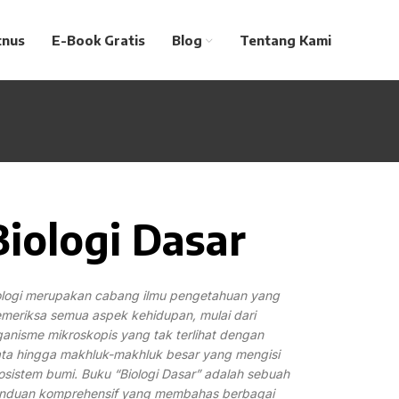
tnus
E-Book Gratis
Blog
Tentang Kami
Biologi Dasar
ologi merupakan cabang ilmu pengetahuan yang
meriksa semua aspek kehidupan, mulai dari
ganisme mikroskopis yang tak terlihat dengan
ta hingga makhluk-makhluk besar yang mengisi
osistem bumi. Buku “Biologi Dasar” adalah sebuah
nduan komprehensif yang membahas berbagai