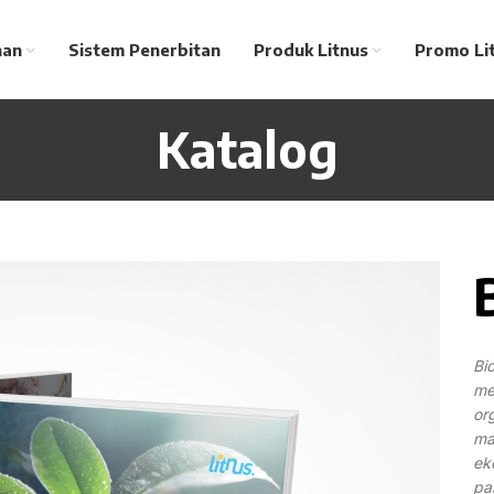
nan
Sistem Penerbitan
Produk Litnus
Promo Li
Katalog
Bi
me
or
ma
ek
pa