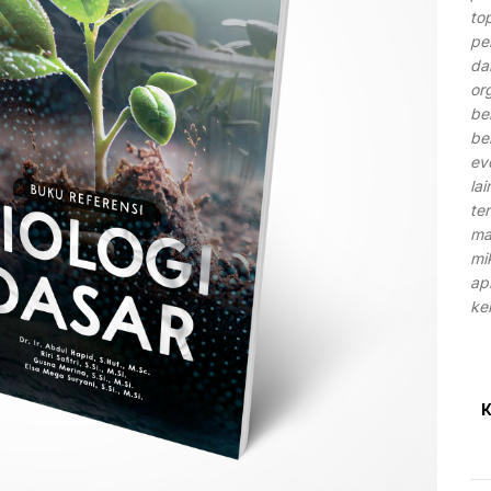
to
pe
da
or
be
be
ev
la
te
ma
mi
ap
ke
K