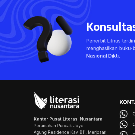
Konsultas
Penerbit Litnus terdi
menghasilkan buku-
Nasional Dikti
.
KONT
C
Kantor Pusat Literasi Nusantara
C
Perumahan Puncak Joyo
Agung
Residence Kav. B11, Merjosari,
C