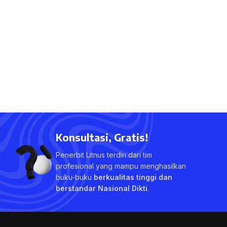
Konsultasi, Gratis!
Penerbit Litnus terdiri dari tim
profesional yang mampu menghasilkan
buku-buku
berkualitas tinggi dan
berstandar Nasional Dikti
.