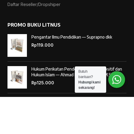
Daftar Reseller/Dropshiper
PROMO BUKU LITNUS
Pengantar Ilmu Pendidikan — Suprapno dkk
Rp
119.000
Hukum Perikatan Pendekatan Hukum Positif dan
Butuh
Hukum Islam — Ahmad Musadad, S.H.I., M.S.I.
bantuan?
Rp
125.000
Hubungi kami
sekarang!
‘Ulumul Hadits Jilid (1) — Dr. Nur Baety Sofyan, Lc.,
M.A.
Rp
138.000