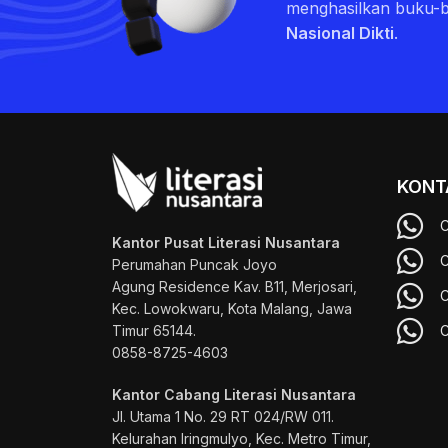
menghasilkan buku-
Nasional Dikti
.
KONT
C
Kantor Pusat Literasi Nusantara
C
Perumahan Puncak Joyo
Agung
Residence Kav. B11, Merjosari,
C
Kec. Lowokwaru, Kota Malang, Jawa
Timur 65144.
C
0858-8725-4603
Kantor Cabang Literasi Nusantara
Jl. Utama 1 No. 29 RT 024/RW 011.
Kelurahan Iringmulyo, Kec. Metro Timur,