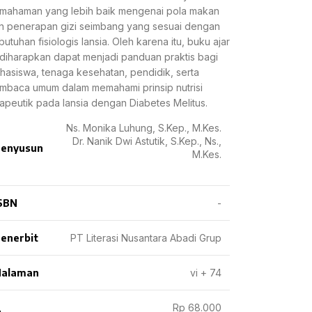
mahaman yang lebih baik mengenai pola makan
n penerapan gizi seimbang yang sesuai dengan
butuhan fisiologis lansia. Oleh karena itu, buku ajar
i diharapkan dapat menjadi panduan praktis bagi
hasiswa, tenaga kesehatan, pendidik, serta
mbaca umum dalam memahami prinsip nutrisi
rapeutik pada lansia dengan Diabetes Melitus.
Ns. Monika Luhung, S.Kep., M.Kes.
Dr. Nanik Dwi Astutik, S.Kep., Ns.,
enyusun
M.Kes.
SBN
-
enerbit
PT Literasi Nusantara Abadi Grup
Halaman
vi + 74
Rp 68.000