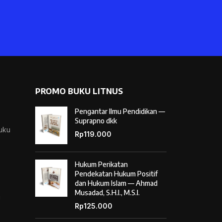
PROMO BUKU LITNUS
Pengantar Ilmu Pendidikan —
Suprapno dkk
Buku
Rp
119.000
Hukum Perikatan
Pendekatan Hukum Positif
dan Hukum Islam — Ahmad
Musadad, S.H.I., M.S.I.
i
Rp
125.000