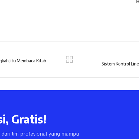
H
ngkah Jitu Membaca Kitab
Sistem Kontrol Li
i, Gratis!
ri dari tim profesional yang mampu