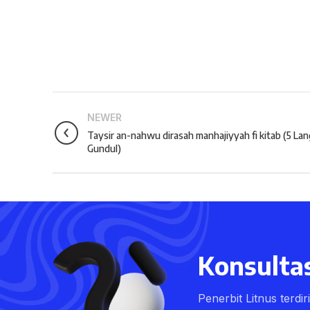
NEWER
Taysir an-nahwu dirasah manhajiyyah fi kitab (5 La
Gundul)
Konsultas
Penerbit Litnus terdi