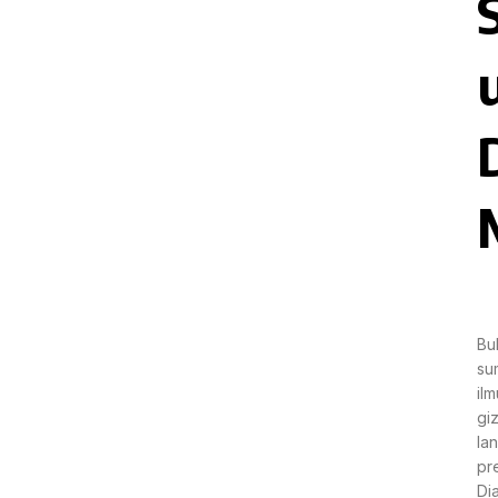
Bu
su
il
gi
la
pr
Di