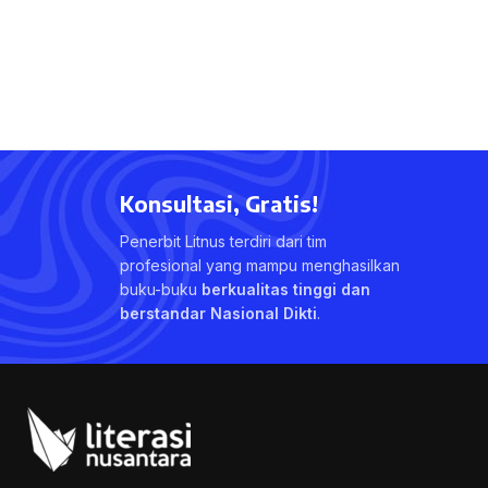
Konsultasi, Gratis!
Penerbit Litnus terdiri dari tim
profesional yang mampu menghasilkan
buku-buku
berkualitas tinggi dan
berstandar Nasional Dikti
.