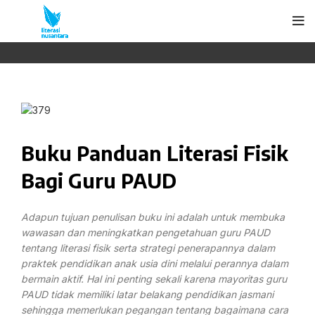
Buku Panduan Literasi Fisik
Bagi Guru PAUD
Adapun tujuan penulisan buku ini adalah untuk membuka
wawasan dan meningkatkan pengetahuan guru PAUD
tentang literasi fisik serta strategi penerapannya dalam
praktek pendidikan anak usia dini melalui perannya dalam
bermain aktif. Hal ini penting sekali karena mayoritas guru
PAUD tidak memiliki latar belakang pendidikan jasmani
sehingga memerlukan pegangan tentang bagaimana cara