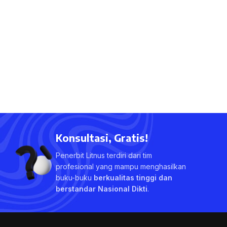
Konsultasi, Gratis!
Penerbit Litnus terdiri dari tim
profesional yang mampu menghasilkan
buku-buku
berkualitas tinggi dan
berstandar Nasional Dikti
.