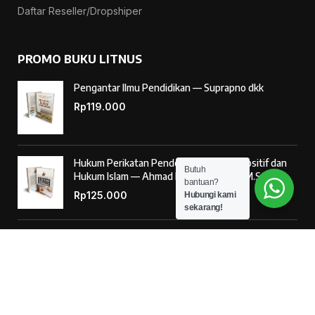
Daftar Reseller/Dropshiper
PROMO BUKU LITNUS
Pengantar Ilmu Pendidikan — Suprapno dkk
Rp
119.000
Hukum Perikatan Pendekatan Hukum Positif dan
Butuh
Hukum Islam — Ahmad Musadad, S.H.I., M.S.I.
bantuan?
Rp
125.000
Hubungi kami
sekarang!
‘Ulumul Hadits Jilid (1) — Dr. Nur Baety Sofyan, Lc.,
M.A.
Rp
138.000