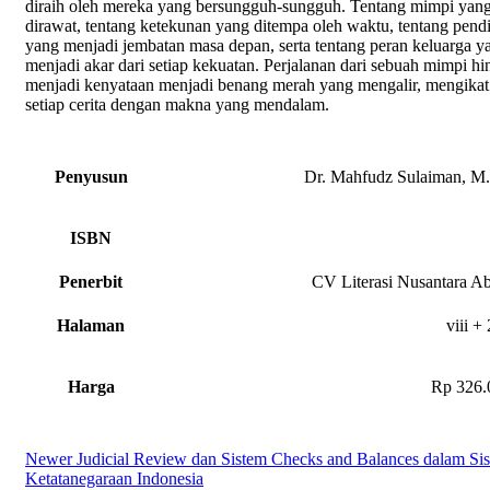
diraih oleh mereka yang bersungguh-sungguh. Tentang mimpi yan
dirawat, tentang ketekunan yang ditempa oleh waktu, tentang pend
yang menjadi jembatan masa depan, serta tentang peran keluarga y
menjadi akar dari setiap kekuatan. Perjalanan dari sebuah mimpi h
menjadi kenyataan menjadi benang merah yang mengalir, mengikat
setiap cerita dengan makna yang mendalam.
Penyusun
Dr. Mahfudz Sulaiman, M.
ISBN
Penerbit
CV Literasi Nusantara A
Halaman
viii +
Harga
Rp 326.
Newer
Judicial Review dan Sistem Checks and Balances dalam Si
Ketatanegaraan Indonesia