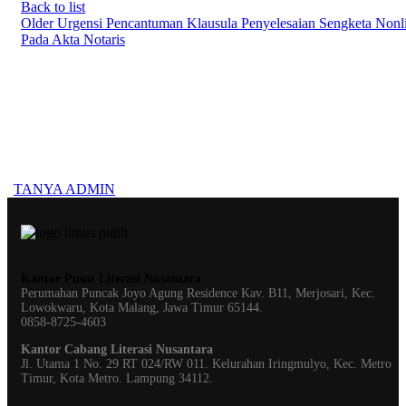
Back to list
Older
Urgensi Pencantuman Klausula Penyelesaian Sengketa Nonli
Pada Akta Notaris
Konsultasi, Gratis!
Penerbit Litnus terdiri dari tim profesional yang mampu menghasilkan buku
buku
berkualitas tinggi dan berstandar Nasional Dikti
.
TANYA ADMIN
Kantor Pusat Literasi Nusantara
Perumahan Puncak Joyo Agung
Residence Kav. B11, Merjosari, Kec.
Lowokwaru, Kota Malang, Jawa Timur 65144.
0858-8725-4603
Kantor Cabang Literasi Nusantara
Jl. Utama 1 No. 29 RT 024/RW 011. Kelurahan Iringmulyo, Kec. Metro
Timur, Kota Metro. Lampung 34112.