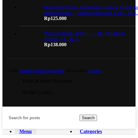
Hukum Perikatan Pendekatan Hukum Positif da
Hukum Islam — Ahmad Musadad, S.H.I., M.S.I
Rp
125.000
‘Ulumul Hadits Jilid (1) — Dr. Nur Baety
Sofyan, Lc., M.A.
Rp
138.000
© 2026
Penerbit Literasi Nusantara
– Developed by
AntaWeb
Kritik & Saran Pelayanan
085887254603
Search
Menu
Categories