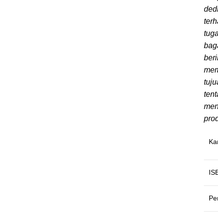
ded
ter
tuga
bag
beri
mem
tuj
ten
men
prod
Ka
IS
Pe