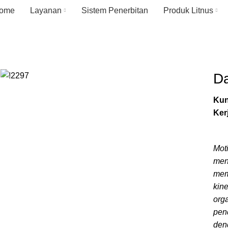
ome
Layanan
Sistem Penerbitan
Produk Litnus
Da
Kun
Ker
Mot
men
mem
kin
orga
pen
deng