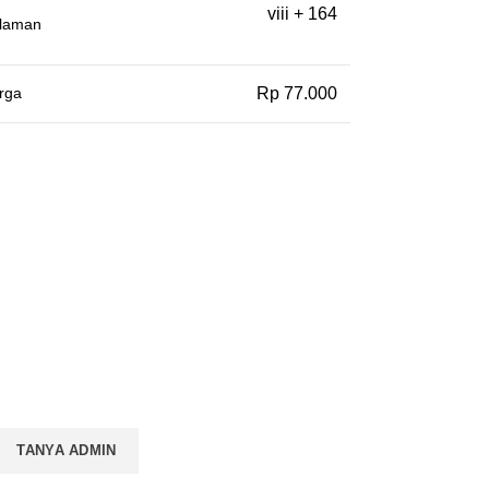
viii + 164
laman
rga
Rp 77.000
TANYA ADMIN