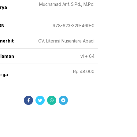
Muchamad Arif. S.Pd., M.Pd.
rya
BN
978-623-329-469-0
nerbit
CV. Literasi Nusantara Abadi
laman
vi + 64
Rp 48.000
rga