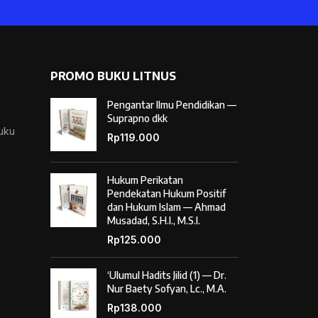
PROMO BUKU LITNUS
Pengantar Ilmu Pendidikan —
Suprapno dkk
Buku
Rp
119.000
Hukum Perikatan
Pendekatan Hukum Positif
dan Hukum Islam — Ahmad
Musadad, S.H.I., M.S.I.
i
Rp
125.000
‘Ulumul Hadits Jilid (1) — Dr.
Nur Baety Sofyan, Lc., M.A.
Rp
138.000