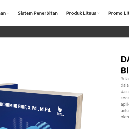
nan
Sistem Penerbitan
Produk Litnus
Promo Li
D
B
Buku
dala
dasa
seca
apli
untu
ole