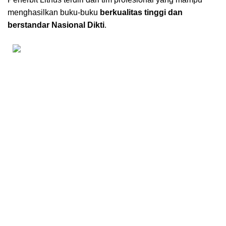
menghasilkan buku-buku
berkualitas tinggi dan
berstandar Nasional Dikti
.
Kantor Pusat Literasi Nusantara
Perumahan Puncak Joyo Agung
Residence Kav. B11,
Merjosari, Kec. Lowokwaru, Kota Malang, Jawa Timur 65144.
0858-8725-4603
Kantor Cabang Literasi Nusantara
Jl. Utama 1 No. 29 RT 024/RW 011. Kelurahan Iringmulyo,
Kec. Metro Timur, Kota Metro. Lampung 34112.
KONTAK
CS 1 Kantor Pusat Kota Malang