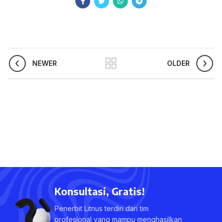
NEWER
OLDER
Konsultasi, Gratis!
Penerbit Litnus terdiri dari tim
profesional yang mampu menghasilkan