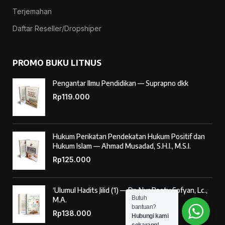
Terjemahan
Daftar Reseller/Dropshiper
PROMO BUKU LITNUS
Pengantar Ilmu Pendidikan — Suprapno dkk
Rp
119.000
Hukum Perikatan Pendekatan Hukum Positif dan
Hukum Islam — Ahmad Musadad, S.H.I., M.S.I.
Rp
125.000
‘Ulumul Hadits Jilid (1) — Dr. Nur Baety Sofyan, Lc.,
Butuh
M.A.
bantuan?
Rp
138.000
Hubungi kami