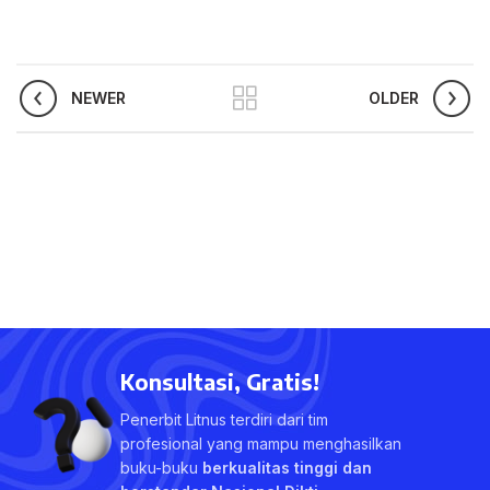
NEWER
OLDER
Konsultasi, Gratis!
Penerbit Litnus terdiri dari tim
profesional yang mampu menghasilkan
buku-buku
berkualitas tinggi dan