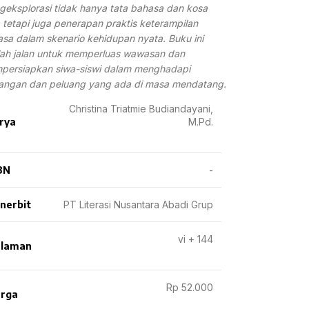
eksplorasi tidak hanya tata bahasa dan kosa
 tetapi juga penerapan praktis keterampilan
sa dalam skenario kehidupan nyata. Buku ini
ah jalan untuk memperluas wawasan dan
persiapkan siwa-siswi dalam menghadapi
angan dan peluang yang ada di masa mendatang.
Christina Triatmie Budiandayani,
rya
M.Pd.
BN
-
nerbit
PT Literasi Nusantara Abadi Grup
vi + 144
laman
Rp 52.000
rga