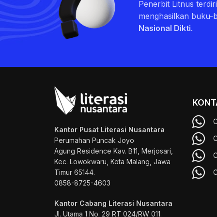
Penerbit Litnus terdi
menghasilkan buku-
Nasional Dikti
.
KONT
C
Kantor Pusat Literasi Nusantara
C
Perumahan Puncak Joyo
Agung
Residence Kav. B11, Merjosari,
C
Kec. Lowokwaru, Kota Malang, Jawa
Timur 65144.
C
0858-8725-4603
Kantor Cabang Literasi Nusantara
Jl. Utama 1 No. 29 RT 024/RW 011.