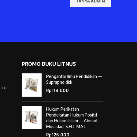
TANYA ADMIN
PROMO BUKU LITNUS
Pengantar Ilmu Pendidikan —
Suprapno dkk
Buku
Rp
119.000
Hukum Perikatan
Pendekatan Hukum Positif
dan Hukum Islam — Ahmad
Musadad, S.H.I., M.S.I.
i
Rp
125.000