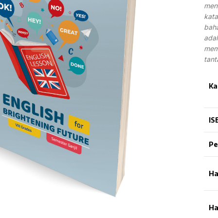
meng
kata
baha
adal
mem
tant
Ka
IS
Pe
Ha
Ha