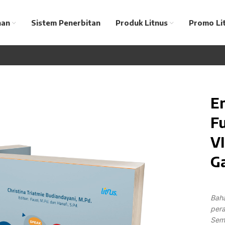
nan
Sistem Penerbitan
Produk Litnus
Promo Li
En
F
VI
Ga
Baha
per
Seme