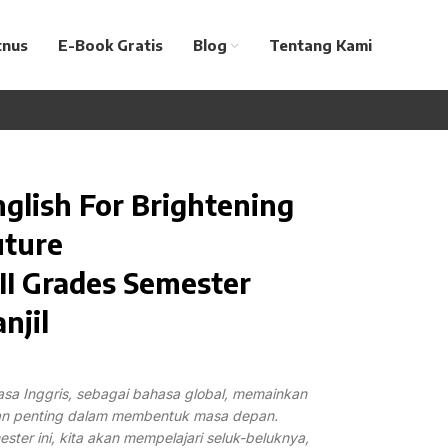
tnus
E-Book Gratis
Blog
Tentang Kami
glish For Brightening
uture
II Grades Semester
njil
sa Inggris, sebagai bahasa global, memainkan
an penting dalam membentuk masa depan.
ster ini, kita akan mempelajari seluk-beluknya,