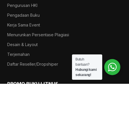
Pengurusan HKI
Pengadaan Buku
Kerja Sama Event
Menurunkan Persentase Plagiasi
Desain & Layout
Terjemahan
Butuh
Daftar Reseller/Dropshiper
bantuan?
Hubungi kami
sekarang!
PROMO BUKU LITNUS
Pengantar Ilmu Pendidikan — Suprapno dkk
Rp
119.000
Hukum Perikatan Pendekatan Hukum Positif dan