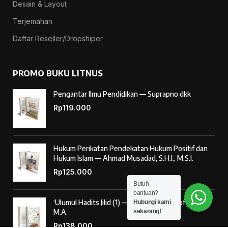
Desain & Layout
Terjemahan
Daftar Reseller/Dropshiper
PROMO BUKU LITNUS
Pengantar Ilmu Pendidikan — Suprapno dkk
Rp
119.000
Hukum Perikatan Pendekatan Hukum Positif dan
Hukum Islam — Ahmad Musadad, S.H.I., M.S.I.
Rp
125.000
Butuh
bantuan?
‘Ulumul Hadits Jilid (1) — Dr. Nur Baety Sofyan, Lc.,
Hubungi kami
sekarang!
M.A.
Rp
138.000