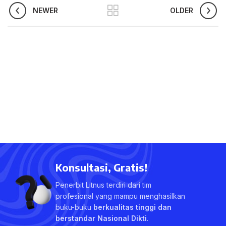
NEWER
OLDER
Konsultasi, Gratis!
Penerbit Litnus terdiri dari tim
profesional yang mampu menghasilkan
buku-buku
berkualitas tinggi dan
berstandar Nasional Dikti
.