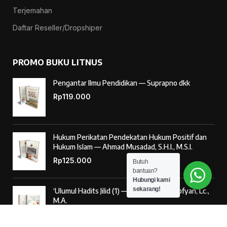
Terjemahan
Daftar Reseller/Dropshiper
PROMO BUKU LITNUS
Pengantar Ilmu Pendidikan — Suprapno dkk
Rp
119.000
Hukum Perikatan Pendekatan Hukum Positif dan
Hukum Islam — Ahmad Musadad, S.H.I., M.S.I.
Rp
125.000
Butuh
bantuan?
Hubungi kami
sekarang!
‘Ulumul Hadits Jilid (1) — Dr. Nur Baety Sofyan, Lc.,
M.A.
Rp
138.000