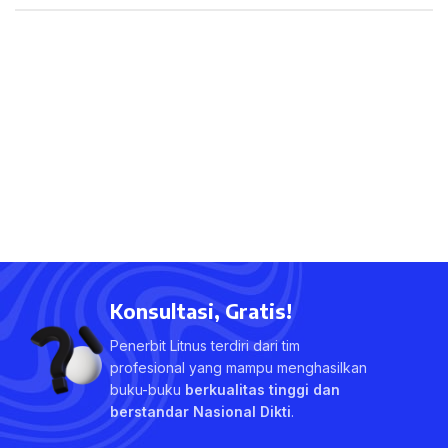
Konsultasi, Gratis!
Penerbit Litnus terdiri dari tim
profesional yang mampu menghasilkan
buku-buku
berkualitas tinggi dan
berstandar Nasional Dikti
.