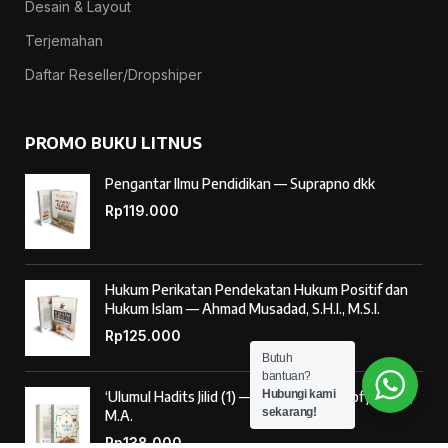
Desain & Layout
Terjemahan
Daftar Reseller/Dropshiper
PROMO BUKU LITNUS
Pengantar Ilmu Pendidikan — Suprapno dkk
Rp
119.000
Hukum Perikatan Pendekatan Hukum Positif dan
Hukum Islam — Ahmad Musadad, S.H.I., M.S.I.
Rp
125.000
Butuh
bantuan?
Hubungi kami
‘Ulumul Hadits Jilid (1) — Dr. Nur Baety Sofyan, Lc.,
sekarang!
M.A.
Rp
138.000