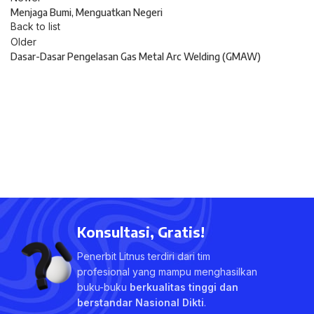
Menjaga Bumi, Menguatkan Negeri
Back to list
Older
Dasar-Dasar Pengelasan Gas Metal Arc Welding (GMAW)
Konsultasi, Gratis!
Penerbit Litnus terdiri dari tim
profesional yang mampu menghasilkan
buku-buku
berkualitas tinggi dan
berstandar Nasional Dikti
.