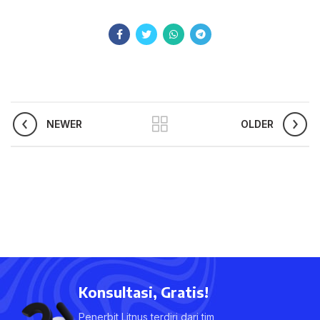
NEWER
OLDER
Konsultasi, Gratis!
Penerbit Litnus terdiri dari tim