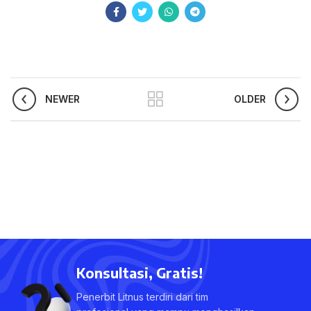
NEWER
OLDER
Konsultasi, Gratis!
Penerbit Litnus terdiri dari tim