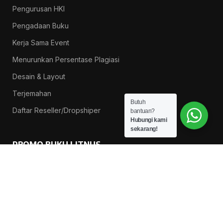
Pengurusan HKI
Pengadaan Buku
Kerja Sama Event
Menurunkan Persentase Plagiasi
Desain & Layout
Terjemahan
Butuh
Daftar Reseller/Dropshiper
bantuan?
Hubungi kami
sekarang!
PROMO BUKU LITNUS
Pengantar Ilmu Pendidikan — Suprapno dkk
Rp
119.000
Hukum Perikatan Pendekatan Hukum Positif dan