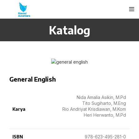
Katalog
General English
Nida Amalia Asikin, M.Pd
Tito Sugiharto, M.Eng
Karya
Rio Andriyat Krisdiawan, M.Kom
Heri Herwanto, M.Pd
ISBN
978-623-495-281-0