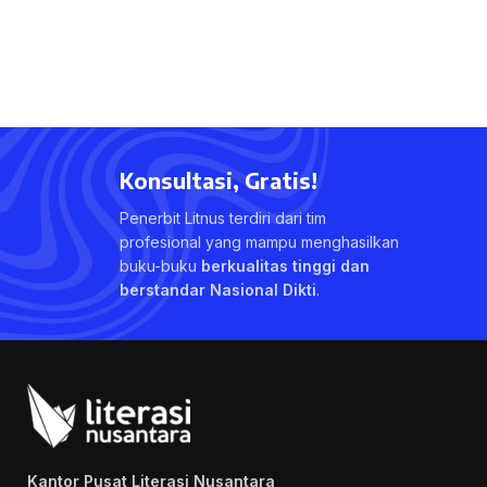
Konsultasi, Gratis!
Penerbit Litnus terdiri dari tim
profesional yang mampu menghasilkan
buku-buku
berkualitas tinggi dan
berstandar Nasional Dikti
.
Kantor Pusat Literasi Nusantara