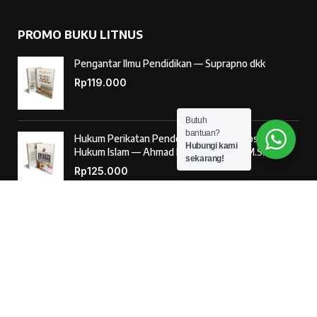
PROMO BUKU LITNUS
Pengantar Ilmu Pendidikan — Suprapno dkk
Rp
119.000
Butuh
bantuan?
Hukum Perikatan Pendekatan Hukum Positif dan
Hubungi kami
Hukum Islam — Ahmad Musadad, S.H.I., M.S.I.
sekarang!
Rp
125.000
‘Ulumul Hadits Jilid (1) — Dr. Nur Baety Sofyan, Lc.,
M.A.
Rp
138.000
© 2026
Penerbit Literasi Nusantara
– Developed by
AntaWeb