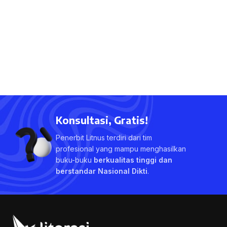
Konsultasi, Gratis!
Penerbit Litnus terdiri dari tim
profesional yang mampu menghasilkan
buku-buku
berkualitas tinggi dan
berstandar Nasional Dikti
.