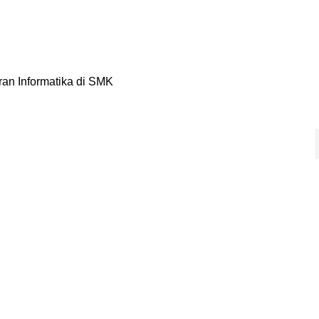
an Informatika di SMK
yang mampu menghasilkan buku-
onal Dikti
.
AK
LAYANAN
 Kantor Pusat Kota Malang
Menerbitkan Buku
 Kantor Pusat Kota Malang
Konversi Artikel Ilmiah Menjadi B