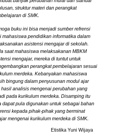
buat banyak perubahan mulai dari standar
ulusan, struktur materi dan perangkat
belajaran di SMK.
oga buku ini bisa menjadi sumber refrensi
i mahasiswa pendidikan informatika dalam
aksanakan asistensi mengajar di sekolah.
a saat mahasiswa melaksakanan MBKM
stensi mengajar, mereka di tuntut untuk
gembangkan perangkat pembelajaran sesuai
ikulum merdeka. Kebanyakan mahasiswa
ih bingung dalam penyusunan modul ajar
 hasil analisis mengenai perubahan yang
jadi pada kurikulum merdeka. Disamping itu
a dapat pula digunakan untuk sebagai bahan
erensi kepada pihak-pihak yang berminat
ajar mengenai kurikulum merdeka di SMK.
Etistika Yuni Wijaya