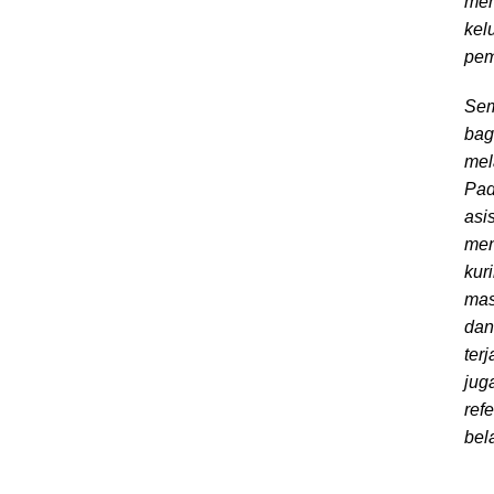
mem
kel
pem
Sem
bag
mel
Pad
asi
men
kur
mas
dan
ter
jug
ref
bel