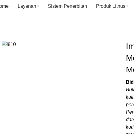
ome
Layanan
Sistem Penerbitan
Produk Litnus
I
M
M
Bid
Buk
kul
per
Per
dam
kur