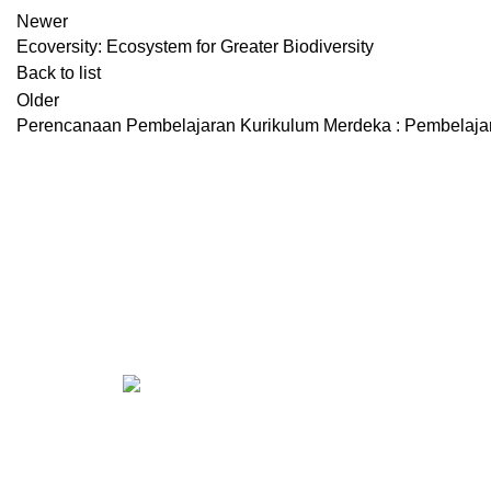
Newer
Ecoversity: Ecosystem for Greater Biodiversity
Back to list
Older
Perencanaan Pembelajaran Kurikulum Merdeka : Pembelajar
Konsultasi, Gratis!
Penerbit Litnus terdiri dari tim profesional 
buku
berkualitas tinggi dan berstandar Nasi
KONT
CS 1
Kantor Pusat Literasi Nusantara
Perumahan Puncak Joyo
CS 2