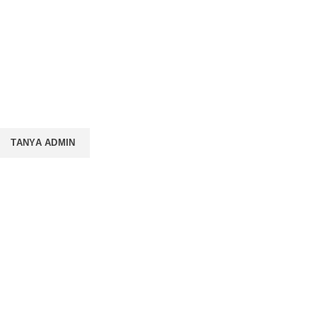
TANYA ADMIN
PROMO BUKU LITNUS
Pengantar Ilmu
Pendidikan — Suprapno
uku
dkk