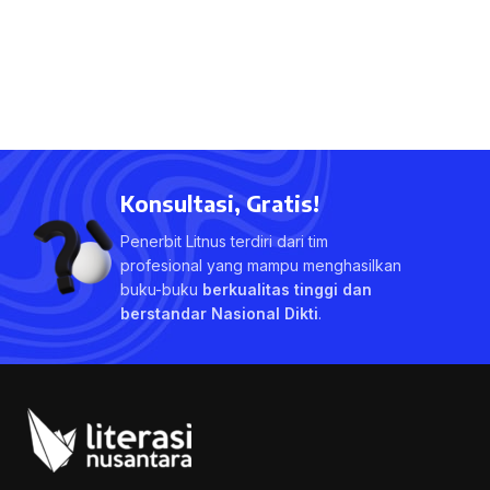
Konsultasi, Gratis!
Penerbit Litnus terdiri dari tim
profesional yang mampu menghasilkan
buku-buku
berkualitas tinggi dan
berstandar Nasional Dikti
.