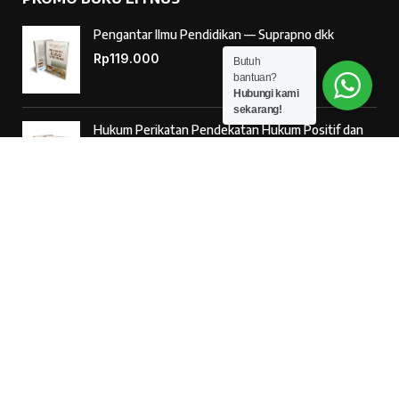
Pengantar Ilmu Pendidikan — Suprapno dkk
Rp
119.000
Butuh
bantuan?
Hubungi kami
sekarang!
Hukum Perikatan Pendekatan Hukum Positif dan
Hukum Islam — Ahmad Musadad, S.H.I., M.S.I.
Rp
125.000
‘Ulumul Hadits Jilid (1) — Dr. Nur Baety Sofyan, Lc.,
M.A.
Rp
138.000
© 2026
Penerbit Literasi Nusantara
– Developed by
AntaWeb
Kritik & Saran Pelayanan
085887254603