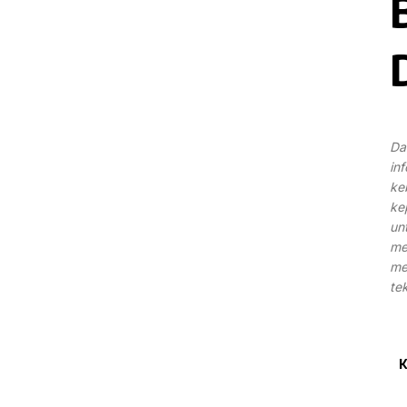
Dal
in
ke
ke
un
me
me
tek
K