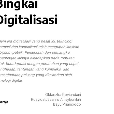
Bingkai
Digitalisasi
am era digitalisasi yang pesat ini, teknologi
formasi dan komunikasi telah mengubah lanskap
bijakan publik. Pemerintah dan pemangku
pentingan lainnya dihadapkan pada tuntutan
tuk beradaptasi dengan perubahan yang cepat,
nghadapi tantangan yang kompleks, dan
manfaatkan peluang yang ditawarkan oleh
nologi digital.
Oktarizka Reviandani
Rosyidatuzzahro Anisykurlilah
arya
Bayu Priambodo