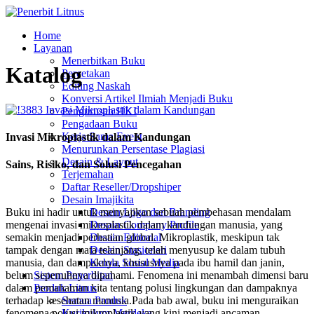
Home
Layanan
Menerbitkan Buku
Katalog
Percetakan
Editing Naskah
Konversi Artikel Ilmiah Menjadi Buku
Pengurusan HKI
Pengadaan Buku
Kerja Sama Event
Invasi Mikroplastik dalam Kandungan
Menurunkan Persentase Plagiasi
Desain & Layout
Sains, Risiko, dan Solusi Pencegahan
Terjemahan
Daftar Reseller/Dropshiper
Desain Imajikita
Desain Logo dan Branding
Buku ini hadir untuk menyajikan sebuah pembehasan mendalam
Desain Company Profile
mengenai invasi mikroplastik dalam kandungan manusia, yang
Desain Editorial
semakin menjadi perhatian global. Mikroplastik, meskipun tak
Desain Stasioneri
tampak dengan mata telanjang, telah menyusup ke dalam tubuh
Kelola Sosial Media
manusia, dan dampaknya, khususnya pada ibu hamil dan janin,
Sistem Penerbitan
belum sepenuhnya dipahami. Fenomena ini menambah dimensi baru
Produk Litnus
dalam pemahaman kita tentang polusi lingkungan dan dampaknya
Semua Produk
terhadap kesehatan manusia.Pada bab awal, buku ini menguraikan
Kurikulum Merdeka
fenomena polusi mikroplastik yang kini menjadi ancaman