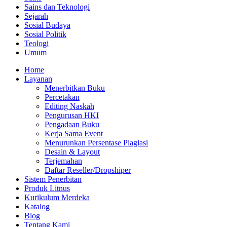
Sains dan Teknologi
Sejarah
Sosial Budaya
Sosial Politik
Teologi
Umum
Home
Layanan
Menerbitkan Buku
Percetakan
Editing Naskah
Pengurusan HKI
Pengadaan Buku
Kerja Sama Event
Menurunkan Persentase Plagiasi
Desain & Layout
Terjemahan
Daftar Reseller/Dropshiper
Sistem Penerbitan
Produk Litnus
Kurikulum Merdeka
Katalog
Blog
Tentang Kami