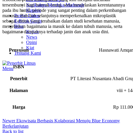
Kurikulum Merdeka Madrasah
tersembunyi bagi banyak orang, serta menjelaskan kerentanannya
Katalog
pada ibu hamil, periode yang sangat penting dalam perkembangan
Promo Litnus
manusia. Bab-bab selanjutnya memperkenalkan mikroplastik
E-Book Gratis
sebagai entitas yang terabaikan dalam studi kesehatan manusia,
Blog
menjelaskan bagaimana ia masuk ke dalam tubuh manusia, serta
Kajian
bagaimana dampaknya terhadap janin dan anak usia dini.
News
Opini
Kiat
Penyusun
Hasnawati Amqa
Tentang Kami
ISBN
Menu
Penerbit
PT Literasi Nusantara Abadi Gru
Halaman
viii + 14
Harga
Rp 111.00
Newer
Ekowisata Berbasis Kolaborasi Menuju Blue Economy
Berkelanjutan
Back to list