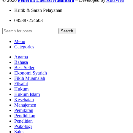
© 2026
Penerbit Literasi Nusantara
– Developed by
AntaWeb
Kritik & Saran Pelayanan
085887254603
Search
Menu
Categories
Agama
Bahasa
Best Seller
Ekonomi Syariah
Fikih Muamalah
Filsafat
Hukum
Hukum Islam
Kesehatan
Manajemen
Pemikiran
Pendidikan
Penelitian
Psikologi
Sains