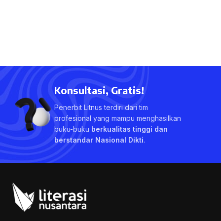
Konsultasi, Gratis!
Penerbit Litnus terdiri dari tim
profesional yang mampu menghasilkan
buku-buku
berkualitas tinggi dan
berstandar Nasional Dikti
.