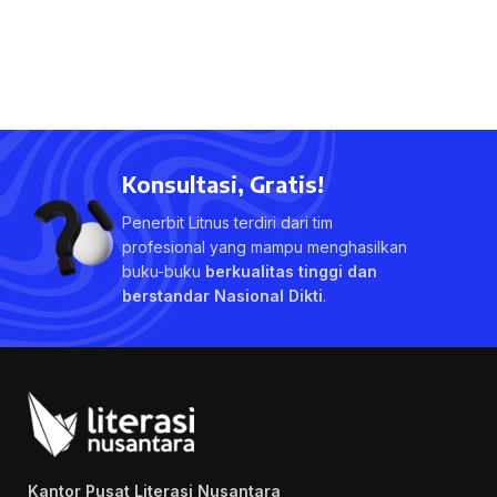
Konsultasi, Gratis!
Penerbit Litnus terdiri dari tim
profesional yang mampu menghasilkan
buku-buku
berkualitas tinggi dan
berstandar Nasional Dikti
.
Kantor Pusat Literasi Nusantara