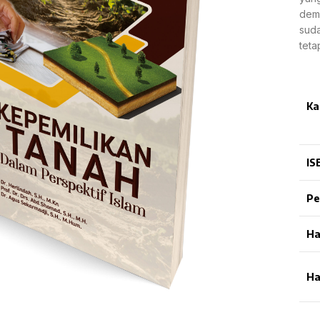
demi
suda
teta
Ka
IS
Pe
Ha
Ha