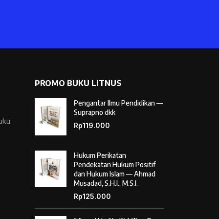
PROMO BUKU LITNUS
Pengantar Ilmu Pendidikan —
Suprapno dkk
Buku
Rp
119.000
Hukum Perikatan
Pendekatan Hukum Positif
dan Hukum Islam — Ahmad
Musadad, S.H.I., M.S.I.
i
Rp
125.000