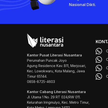
Nasional Dikti
.
KONT
C
Kantor Pusat Literasi Nusantara
C
Perumahan Puncak Joyo
Agung
Residence Kav. B11, Merjosari,
C
Kec. Lowokwaru, Kota Malang, Jawa
Timur 65144.
C
0858-8725-4603
Kantor Cabang Literasi Nusantara
Jl. Utama 1 No. 29 RT 024/RW 011.
Kelurahan Iringmulyo, Kec. Metro Timur,
Kota Metro. Lampung 34112.