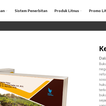
nan
Sistem Penerbitan
Produk Litnus
Promo Li
K
Dal
Buku
nega
refo
sosi
huku
terk
buka
seja
yang