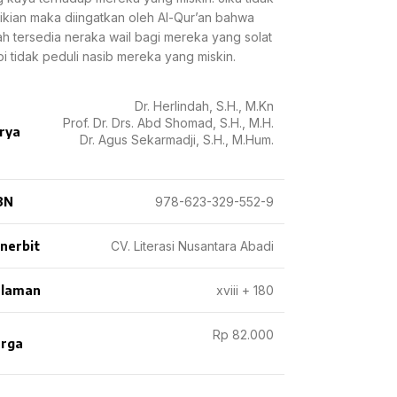
kian maka diingatkan oleh Al-Qur’an bahwa
h tersedia neraka wail bagi mereka yang solat
pi tidak peduli nasib mereka yang miskin.
Dr. Herlindah, S.H., M.Kn
Prof. Dr. Drs. Abd Shomad, S.H., M.H.
rya
Dr. Agus Sekarmadji, S.H., M.Hum.
BN
978-623-329-552-9
nerbit
CV. Literasi Nusantara Abadi
laman
xviii + 180
Rp 82.000
rga