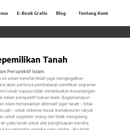
tnus
E-Book Gratis
Blog
Tentang Kami
epemilikan Tanah
am Perspektif Islam
 ini selain bersifat ilmiah juga mengingatkan
ra akan perlunya pembatasan pemilikan (agrarian
rm) tanah supaya tidak menimbulkan kesenjangan
al dalam perspektif hukum Islam. Bagaimanapun
m Islam menawarkan alternatif agar tanah – tidak
ecuali – untuk sebesar besar kemakmuran rakyat
n untuk segelintir orang dan tidak mengulang
rah yaitu tanah untuk alat penghisapan mereka
 kaya terhadap mereka yang miskin. Jika tidak