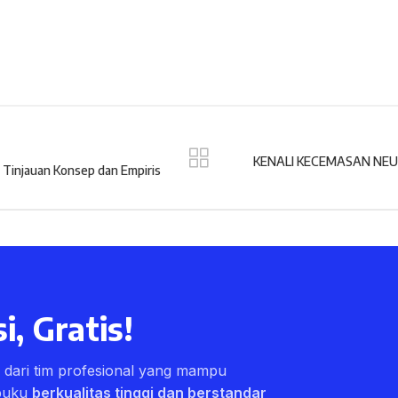
KENALI KECEMASAN NEURO
njauan Konsep dan Empiris
i, Gratis!
ri dari tim profesional yang mampu
buku
berkualitas tinggi dan berstandar