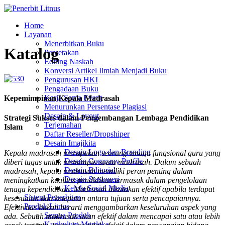
Home
Layanan
Menerbitkan Buku
Katalog
Percetakan
Editing Naskah
Konversi Artikel Ilmiah Menjadi Buku
Pengurusan HKI
Pengadaan Buku
Kerja Sama Event
Kepemimpinan Kepala Madrasah
Menurunkan Persentase Plagiasi
Desain & Layout
Strategi Sukses dalam Pengembangan Lembaga Pendidikan
Terjemahan
Islam
Daftar Reseller/Dropshiper
Desain Imajikita
Desain Logo dan Branding
Kepala madrasah merupakan seorang tenaga fungsional guru yang
Desain Company Profile
diberi tugas untuk memimpin suatu madrasah. Dalam sebuah
Desain Editorial
madrasah, kepala madrasah memiliki peran penting dalam
Desain Stasioneri
meningkatkan kualitas pendidikan termasuk dalam pengelolaan
Kelola Sosial Media
tenaga kependidikan. Madrasah dikatakan efektif apabila terdapat
Sistem Penerbitan
kesesuaian dan ketepatan antara tujuan serta pencapaiannya.
Produk Litnus
Efektivitas bukan berarti menggambarkan keseluruhan aspek yang
Semua Produk
ada. Sebuah madrasah akan efektif dalam mencapai satu atau lebih
Kurikulum Merdeka