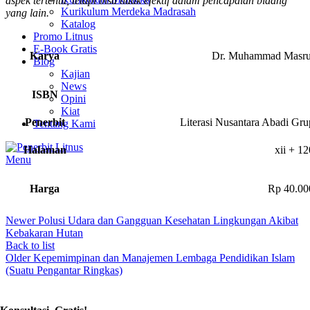
aspek tertentu, tetapi bisa tidak efektif dalam pencapaian bidang
Kurikulum Merdeka Madrasah
yang lain.
Katalog
Promo Litnus
E-Book Gratis
Karya
Dr. Muhammad Masru
Blog
Kajian
News
ISBN
Opini
Kiat
Penerbit
Literasi Nusantara Abadi Gru
Tentang Kami
Halaman
xii + 12
Menu
Harga
Rp 40.00
Newer
Polusi Udara dan Gangguan Kesehatan Lingkungan Akibat
Kebakaran Hutan
Back to list
Older
Kepemimpinan dan Manajemen Lembaga Pendidikan Islam
(Suatu Pengantar Ringkas)