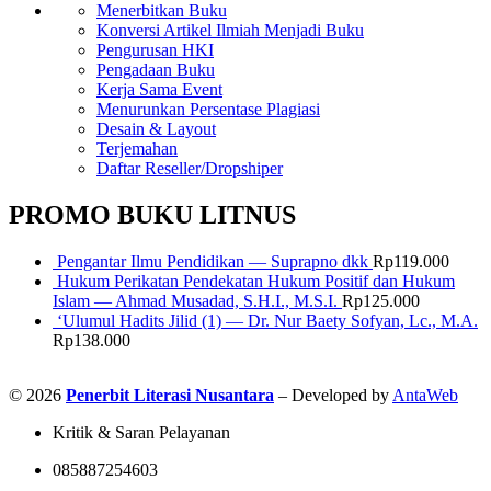
Menerbitkan Buku
Konversi Artikel Ilmiah Menjadi Buku
Pengurusan HKI
Pengadaan Buku
Kerja Sama Event
Menurunkan Persentase Plagiasi
Desain & Layout
Terjemahan
Daftar Reseller/Dropshiper
PROMO BUKU LITNUS
Pengantar Ilmu Pendidikan — Suprapno dkk
Rp
119.000
Hukum Perikatan Pendekatan Hukum Positif dan Hukum
Islam — Ahmad Musadad, S.H.I., M.S.I.
Rp
125.000
‘Ulumul Hadits Jilid (1) — Dr. Nur Baety Sofyan, Lc., M.A.
Rp
138.000
© 2026
Penerbit Literasi Nusantara
– Developed by
AntaWeb
Kritik & Saran Pelayanan
085887254603