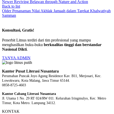
Newer
Reviving Belawan through Nature and Action
Back to list
Older
Penanaman Nilai Akhlak Jamaah dalam Tarekat Khalwatiyah
Samman
Konsultasi, Gratis!
Penerbit Litnus terdiri dari tim profesional yang mampu
menghasilkan buku-buku
berkualitas tinggi dan berstandar
Nasional Dikti
.
TANYA ADMIN
Kantor Pusat Literasi Nusantara
Perumahan Puncak Joyo Agung
Residence Kav. B11, Merjosari, Kec.
Lowokwaru, Kota Malang, Jawa Timur 65144.
0858-8725-4603
Kantor Cabang Literasi Nusantara
Jl. Utama 1 No. 29 RT 024/RW 011. Kelurahan Iringmulyo, Kec. Metro
Timur, Kota Metro. Lampung 34112.
KONTAK