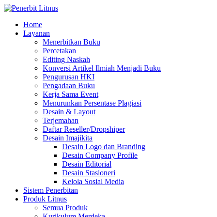
Home
Layanan
Menerbitkan Buku
Percetakan
Editing Naskah
Konversi Artikel Ilmiah Menjadi Buku
Pengurusan HKI
Pengadaan Buku
Kerja Sama Event
Menurunkan Persentase Plagiasi
Desain & Layout
Terjemahan
Daftar Reseller/Dropshiper
Desain Imajikita
Desain Logo dan Branding
Desain Company Profile
Desain Editorial
Desain Stasioneri
Kelola Sosial Media
Sistem Penerbitan
Produk Litnus
Semua Produk
Kurikulum Merdeka