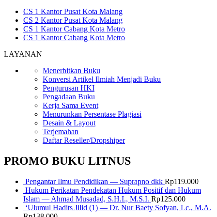
CS 1 Kantor Pusat Kota Malang
CS 2 Kantor Pusat Kota Malang
CS 1 Kantor Cabang Kota Metro
CS 1 Kantor Cabang Kota Metro
LAYANAN
Menerbitkan Buku
Konversi Artikel Ilmiah Menjadi Buku
Pengurusan HKI
Pengadaan Buku
Kerja Sama Event
Menurunkan Persentase Plagiasi
Desain & Layout
Terjemahan
Daftar Reseller/Dropshiper
PROMO BUKU LITNUS
Pengantar Ilmu Pendidikan — Suprapno dkk
Rp
119.000
Hukum Perikatan Pendekatan Hukum Positif dan Hukum
Islam — Ahmad Musadad, S.H.I., M.S.I.
Rp
125.000
‘Ulumul Hadits Jilid (1) — Dr. Nur Baety Sofyan, Lc., M.A.
Rp
138.000