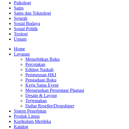
Psikologi
Sains
Sains dan Teknologi
Sejarah
Sosial Budaya
Sosial Politik
Teologi
Umum
Home
Layanan
Menerbitkan Buku
Percetakan
Editing Naskah
Pengurusan HKI
Pengadaan Buku
Kerja Sama Event
Menurunkan Persentase Plagiasi
Desain & Layout
Terjemahan
Daftar Reseller/Dropshiper
Sistem Penerbitan
Produk Litnus
Kurikulum Merdeka
Katalog