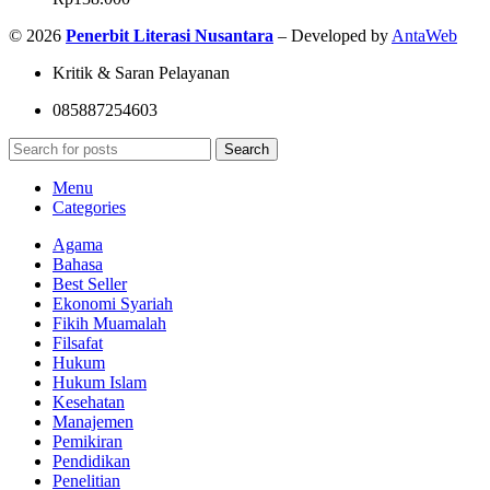
© 2026
Penerbit Literasi Nusantara
– Developed by
AntaWeb
Kritik & Saran Pelayanan
085887254603
Search
Menu
Categories
Agama
Bahasa
Best Seller
Ekonomi Syariah
Fikih Muamalah
Filsafat
Hukum
Hukum Islam
Kesehatan
Manajemen
Pemikiran
Pendidikan
Penelitian