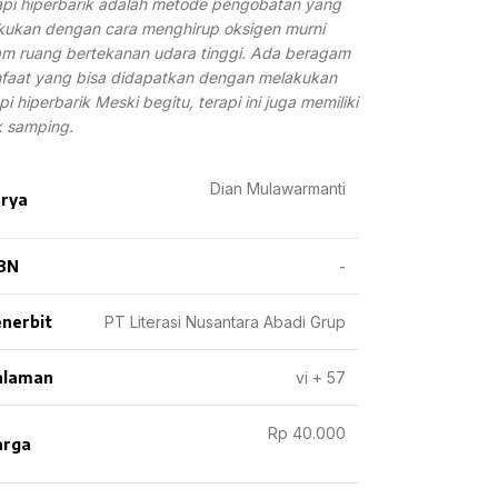
api hiperbarik adalah metode pengobatan yang
akukan dengan cara menghirup oksigen murni
am ruang bertekanan udara tinggi. Ada beragam
faat yang bisa didapatkan dengan melakukan
pi hiperbarik Meski begitu, terapi ini juga memiliki
k samping.
Dian Mulawarmanti
rya
BN
-
nerbit
PT Literasi Nusantara Abadi Grup
alaman
vi + 57
Rp 40.000
arga