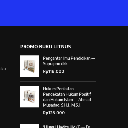
PROMO BUKU LITNUS
Pengantar Ilmu Pendidikan —
Suprapno dkk
Buku
Rp
119.000
Hukum Perikatan
Pendekatan Hukum Positif
dan Hukum Islam — Ahmad
Musadad, S.H.I., M.S.I.
i
Rp
125.000
‘Ulumul Hadits Jilid (1) — Dr.