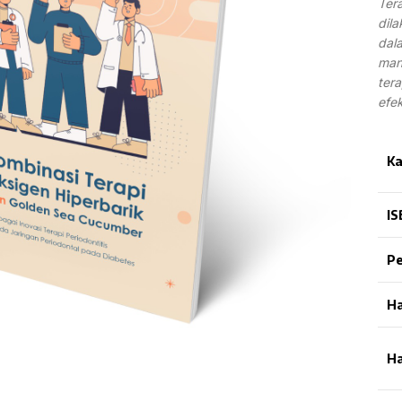
Ter
dil
dal
man
tera
efe
Ka
IS
Pe
H
H