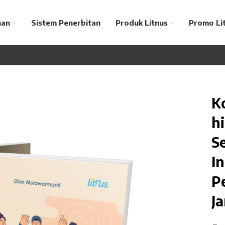
nan
Sistem Penerbitan
Produk Litnus
Promo Li
K
h
S
In
P
J