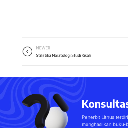
NEWER
Stilistika Naratologi Studi Kisah
Konsultas
Penerbit Litnus terdi
menghasilkan buku-