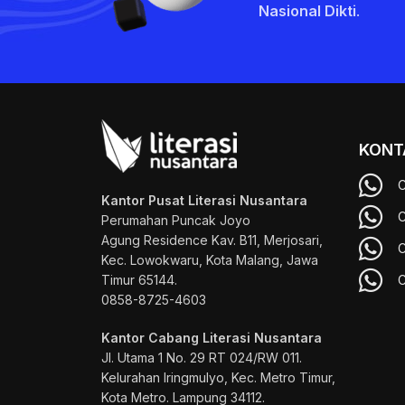
Nasional Dikti
.
KONT
C
Kantor Pusat Literasi Nusantara
C
Perumahan Puncak Joyo
Agung
Residence Kav. B11, Merjosari,
C
Kec. Lowokwaru, Kota Malang, Jawa
Timur 65144.
C
0858-8725-4603
Kantor Cabang Literasi Nusantara
Jl. Utama 1 No. 29 RT 024/RW 011.
Kelurahan Iringmulyo, Kec. Metro Timur,
Kota Metro. Lampung 34112.