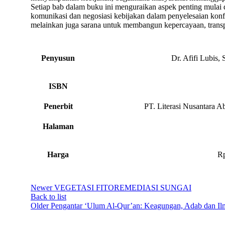
Setiap bab dalam buku ini menguraikan aspek penting mulai d
komunikasi dan negosiasi kebijakan dalam penyelesaian ko
melainkan juga sarana untuk membangun kepercayaan, transpa
Penyusun
Dr. Afifi Lubis,
ISBN
Penerbit
PT. Literasi Nusantara A
Halaman
Harga
Rp
Newer
VEGETASI FITOREMEDIASI SUNGAI
Back to list
Older
Pengantar ‘Ulum Al-Qur’an: Keagungan, Adab dan Il