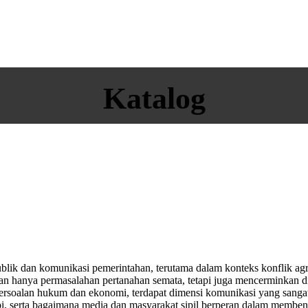
Katalog
ik dan komunikasi pemerintahan, terutama dalam konteks konflik agra
kan hanya permasalahan pertanahan semata, tetapi juga mencerminkan 
k persoalan hukum dan ekonomi, terdapat dimensi komunikasi yang san
serta bagaimana media dan masyarakat sipil berperan dalam membentu