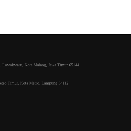
nghasilkan buku-buku
berkualitas tinggi dan berstandar Nasional Dik
ec. Lowokwaru, Kota Malang, Jawa Timur 65144.
Metro Timur, Kota Metro. Lampung 34112.