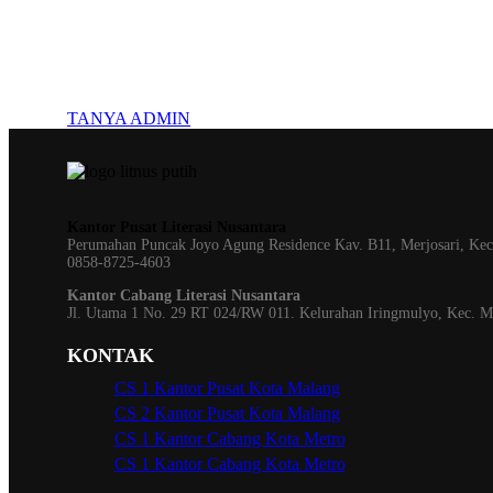
Konsultasi, Gratis!
Penerbit Litnus terdiri dari tim profesional yang mampu me
TANYA ADMIN
Kantor Pusat Literasi Nusantara
Perumahan Puncak Joyo Agung
Residence Kav. B11, Merjosari, K
0858-8725-4603
Kantor Cabang Literasi Nusantara
Jl. Utama 1 No. 29 RT 024/RW 011. Kelurahan Iringmulyo, Kec. 
KONTAK
CS 1 Kantor Pusat Kota Malang
CS 2 Kantor Pusat Kota Malang
CS 1 Kantor Cabang Kota Metro
CS 1 Kantor Cabang Kota Metro