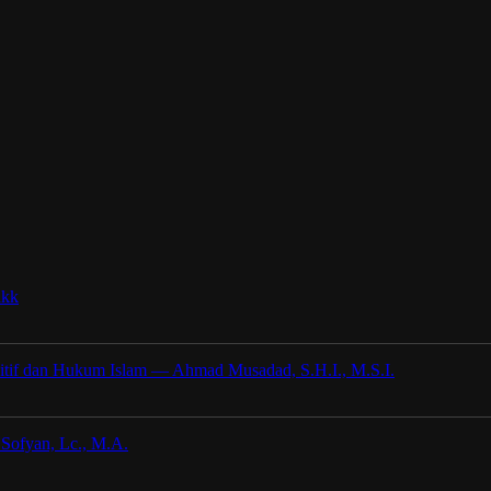
dkk
tif dan Hukum Islam — Ahmad Musadad, S.H.I., M.S.I.
 Sofyan, Lc., M.A.