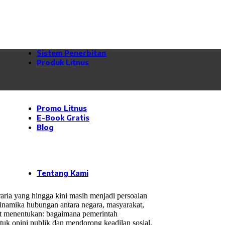
Desain Logo dan Branding
Desain Company Profile
Desain Editorial
Desain Stasioneri
Kelola Sosial Media
Sistem Penerbitan
Produk Litnus
Semua Produk
Kurikulum Merdeka
Kurikulum Merdeka Madrasah
Katalog
Promo Litnus
E-Book Gratis
Blog
Kajian
News
Opini
Kiat
Tentang Kami
ria yang hingga kini masih menjadi persoalan
dinamika hubungan antara negara, masyarakat,
gat menentukan: bagaimana pemerintah
k opini publik dan mendorong keadilan sosial.