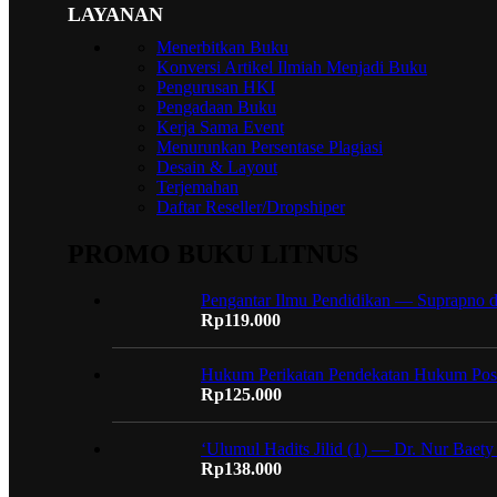
LAYANAN
Menerbitkan Buku
Konversi Artikel Ilmiah Menjadi Buku
Pengurusan HKI
Pengadaan Buku
Kerja Sama Event
Menurunkan Persentase Plagiasi
Desain & Layout
Terjemahan
Daftar Reseller/Dropshiper
PROMO BUKU LITNUS
Pengantar Ilmu Pendidikan — Suprapno 
Rp
119.000
Hukum Perikatan Pendekatan Hukum Posi
Rp
125.000
‘Ulumul Hadits Jilid (1) — Dr. Nur Baety
Rp
138.000