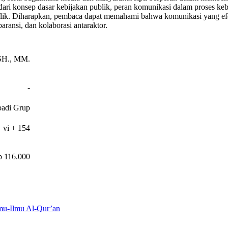
ari konsep dasar kebijakan publik, peran komunikasi dalam proses kebij
nflik. Diharapkan, pembaca dapat memahami bahwa komunikasi yang ef
ransi, dan kolaborasi antaraktor.
 SH., MM.
-
badi Grup
vi + 154
 116.000
mu-Ilmu Al-Qur’an