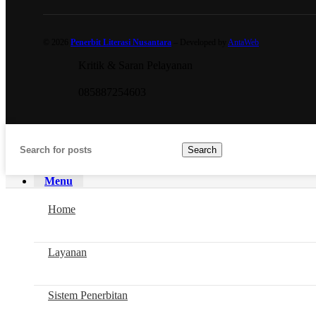
© 2026
Penerbit Literasi Nusantara
– Developed by
AntaWeb
Kritik & Saran Pelayanan
085887254603
Search
Menu
Home
Layanan
Sistem Penerbitan