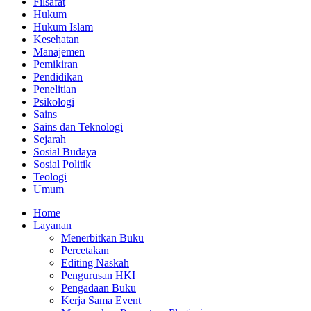
Filsafat
Hukum
Hukum Islam
Kesehatan
Manajemen
Pemikiran
Pendidikan
Penelitian
Psikologi
Sains
Sains dan Teknologi
Sejarah
Sosial Budaya
Sosial Politik
Teologi
Umum
Home
Layanan
Menerbitkan Buku
Percetakan
Editing Naskah
Pengurusan HKI
Pengadaan Buku
Kerja Sama Event