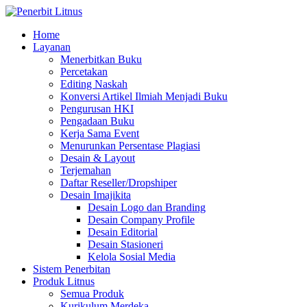
Home
Layanan
Menerbitkan Buku
Percetakan
Editing Naskah
Konversi Artikel Ilmiah Menjadi Buku
Pengurusan HKI
Pengadaan Buku
Kerja Sama Event
Menurunkan Persentase Plagiasi
Desain & Layout
Terjemahan
Daftar Reseller/Dropshiper
Desain Imajikita
Desain Logo dan Branding
Desain Company Profile
Desain Editorial
Desain Stasioneri
Kelola Sosial Media
Sistem Penerbitan
Produk Litnus
Semua Produk
Kurikulum Merdeka