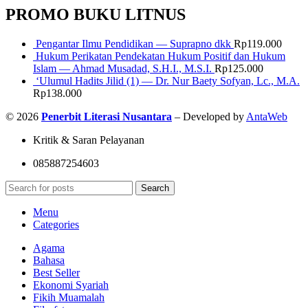
PROMO BUKU LITNUS
Pengantar Ilmu Pendidikan — Suprapno dkk
Rp
119.000
Hukum Perikatan Pendekatan Hukum Positif dan Hukum
Islam — Ahmad Musadad, S.H.I., M.S.I.
Rp
125.000
‘Ulumul Hadits Jilid (1) — Dr. Nur Baety Sofyan, Lc., M.A.
Rp
138.000
© 2026
Penerbit Literasi Nusantara
– Developed by
AntaWeb
Kritik & Saran Pelayanan
085887254603
Search
Menu
Categories
Agama
Bahasa
Best Seller
Ekonomi Syariah
Fikih Muamalah