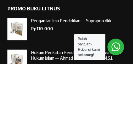
PROMO BUKU LITNUS
Pengantar Ilmu Pendidikan — Suprapno dkk
Rp
119.000
Butuh
bantuan?
Hubungi kami
Hukum Perikatan Pendekatan Hukum Positif dan
sekarang!
Hukum Islam — Ahmad Musadad, S.H.I., M.S.I.
Rp
125.000
‘Ulumul Hadits Jilid (1) — Dr. Nur Baety Sofyan, Lc.,
M.A.
Rp
138.000
© 2026
Penerbit Literasi Nusantara
– Developed by
AntaWeb