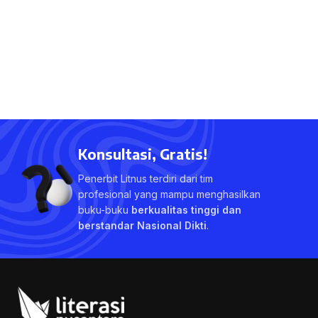
Konsultasi, Gratis!
Penerbit Litnus terdiri dari tim
profesional yang mampu menghasilkan
buku-buku
berkualitas tinggi dan
berstandar Nasional Dikti
.