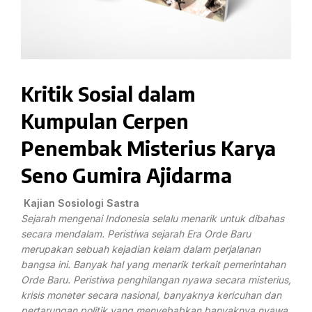
Kritik Sosial dalam
Kumpulan Cerpen
Penembak Misterius Karya
Seno Gumira Ajidarma
Kajian Sosiologi Sastra
Sejarah mengenai Indonesia selalu menarik untuk dibahas
secara mendalam. Peristiwa sejarah Era Orde Baru
merupakan sebuah kejadian kelam dalam perjalanan
bangsa ini. Banyak hal yang menarik terkait pemerintahan
Orde Baru. Peristiwa penghilangan nyawa secara misterius,
krisis moneter secara nasional, banyaknya kericuhan dan
pertarungan politik yang menyebabkan banyaknya nyawa