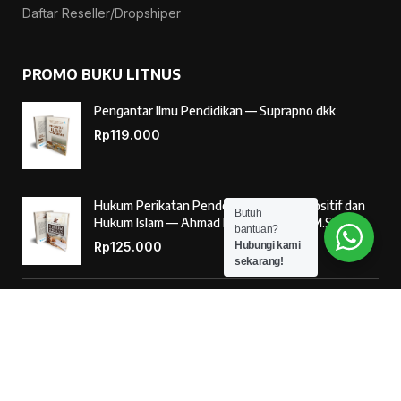
Daftar Reseller/Dropshiper
PROMO BUKU LITNUS
Pengantar Ilmu Pendidikan — Suprapno dkk
Rp
119.000
Hukum Perikatan Pendekatan Hukum Positif dan
Butuh
Hukum Islam — Ahmad Musadad, S.H.I., M.S.I.
bantuan?
Hubungi kami
Rp
125.000
sekarang!
‘Ulumul Hadits Jilid (1) — Dr. Nur Baety Sofyan, Lc.,
M.A.
Rp
138.000