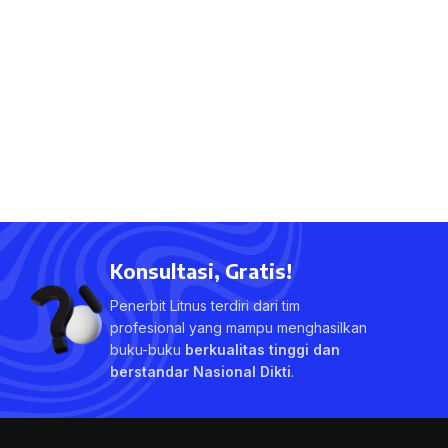
Konsultasi, Gratis!
Penerbit Litnus terdiri dari tim
profesional yang mampu menghasilkan
buku-buku
berkualitas tinggi dan
berstandar Nasional Dikti
.