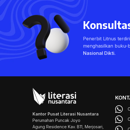
Konsultas
Penerbit Litnus terdi
menghasilkan buku-
Nasional Dikti
.
KONT
C
Kantor Pusat Literasi Nusantara
C
Perumahan Puncak Joyo
Agung
Residence Kav. B11, Merjosari,
C