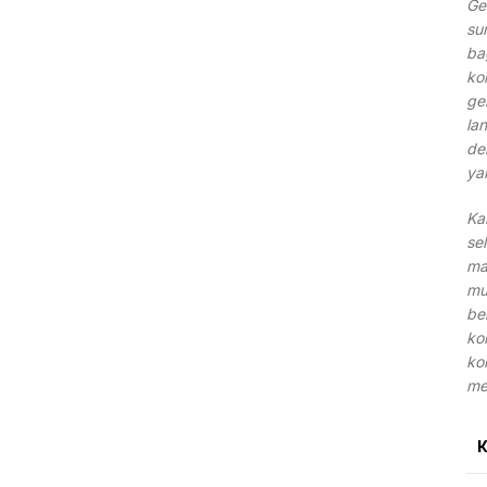
Ge
su
ba
ko
ge
la
de
ya
Ka
se
ma
mu
be
ko
ko
me
K