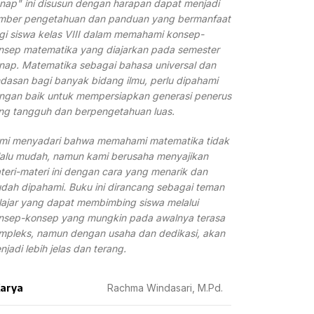
nap" ini disusun dengan harapan dapat menjadi
mber pengetahuan dan panduan yang bermanfaat
gi siswa kelas VIII dalam memahami konsep-
nsep matematika yang diajarkan pada semester
nap. Matematika sebagai bahasa universal dan
ndasan bagi banyak bidang ilmu, perlu dipahami
ngan baik untuk mempersiapkan generasi penerus
ng tangguh dan berpengetahuan luas.
mi menyadari bahwa memahami matematika tidak
lalu mudah, namun kami berusaha menyajikan
teri-materi ini dengan cara yang menarik dan
dah dipahami. Buku ini dirancang sebagai teman
lajar yang dapat membimbing siswa melalui
nsep-konsep yang mungkin pada awalnya terasa
mpleks, namun dengan usaha dan dedikasi, akan
njadi lebih jelas dan terang.
arya
Rachma Windasari, M.Pd.