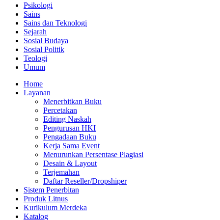
Psikologi
Sains
Sains dan Teknologi
Sejarah
Sosial Budaya
Sosial Politik
Teologi
Umum
Home
Layanan
Menerbitkan Buku
Percetakan
Editing Naskah
Pengurusan HKI
Pengadaan Buku
Kerja Sama Event
Menurunkan Persentase Plagiasi
Desain & Layout
Terjemahan
Daftar Reseller/Dropshiper
Sistem Penerbitan
Produk Litnus
Kurikulum Merdeka
Katalog