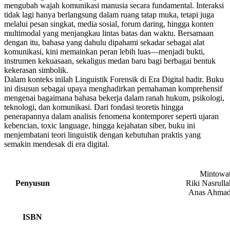
mengubah wajah komunikasi manusia secara fundamental. Interaksi
tidak lagi hanya berlangsung dalam ruang tatap muka, tetapi juga
melalui pesan singkat, media sosial, forum daring, hingga konten
multimodal yang menjangkau lintas batas dan waktu. Bersamaan
dengan itu, bahasa yang dahulu dipahami sekadar sebagai alat
komunikasi, kini memainkan peran lebih luas—menjadi bukti,
instrumen kekuasaan, sekaligus medan baru bagi berbagai bentuk
kekerasan simbolik.
Dalam konteks inilah Linguistik Forensik di Era Digital hadir. Buku
ini disusun sebagai upaya menghadirkan pemahaman komprehensif
mengenai bagaimana bahasa bekerja dalam ranah hukum, psikologi,
teknologi, dan komunikasi. Dari fondasi teoretis hingga
penerapannya dalam analisis fenomena kontemporer seperti ujaran
kebencian, toxic language, hingga kejahatan siber, buku ini
menjembatani teori linguistik dengan kebutuhan praktis yang
semakin mendesak di era digital.
Mintowat
Penyusun
Riki Nasrulla
Anas Ahmad
ISBN