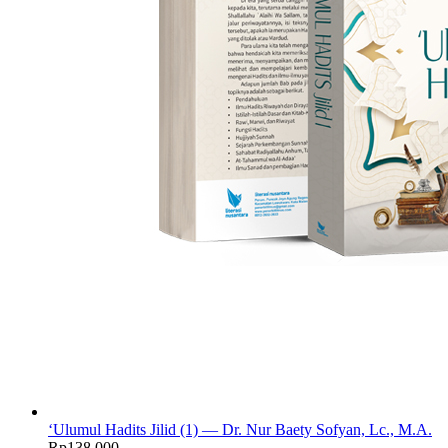
‘Ulumul Hadits Jilid (1) — Dr. Nur Baety Sofyan, Lc., M.A.
Rp
138.000