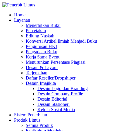
Home
Layanan
Menerbitkan Buku
Percetakan
Editing Naskah
Konversi Artikel Ilmiah Menjadi Buku
Pengurusan HKI
Pengadaan Buku
Kerja Sama Event
Menurunkan Persentase Plagiasi
Desain & Layout
Terjemahan
Daftar Reseller/Dropshiper
Desain Imajikita
Desain Logo dan Branding
Desain Company Profile
Desain Editorial
Desain Stasioneri
Kelola Sosial Media
Sistem Penerbitan
Produk Litnus
Semua Produk
Kurikulum Merdeka